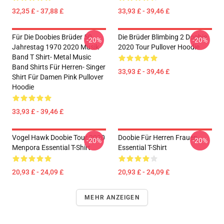
32,35 £ - 37,88 £
33,93 £ - 39,46 £
Für Die Doobies Brüder 50.
Die Brüder Blimbing 2 Doobie
-20%
-20%
Jahrestag 1970 2020 Musik
2020 Tour Pullover Hoodie
Band T Shirt- Metal Music
Band Shirts Für Herren- Singer
33,93 £ - 39,46 £
Shirt Für Damen Pink Pullover
Hoodie
33,93 £ - 39,46 £
Vogel Hawk Doobie Tour 2020
Doobie Für Herren Frauen
-20%
-20%
Menpora Essential T-Shirt
Essential T-Shirt
20,93 £ - 24,09 £
20,93 £ - 24,09 £
MEHR ANZEIGEN