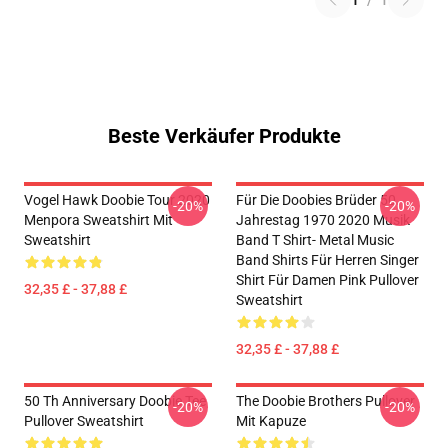
1
/
1
Beste Verkäufer Produkte
Vogel Hawk Doobie Tour 2020
Für Die Doobies Brüder 50.
-20%
-20%
Menpora Sweatshirt Mit
Jahrestag 1970 2020 Musik
Sweatshirt
Band T Shirt- Metal Music
Band Shirts Für Herren Singer
Shirt Für Damen Pink Pullover
32,35 £ - 37,88 £
Sweatshirt
32,35 £ - 37,88 £
50 Th Anniversary Doobie Tee
The Doobie Brothers Pullover
-20%
-20%
Pullover Sweatshirt
Mit Kapuze