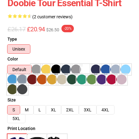
Doobie Tour Essential T-Shirt
(2 customer reviews)
£26.17
£20.94
-20%
$26.50
Type
Unisex
Color
Default
Size
S
M
L
XL
2XL
3XL
4XL
5XL
Print Location