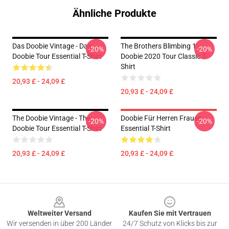
Ähnliche Produkte
Das Doobie Vintage - Das
The Brothers Blimbing 1
-20%
-20%
Doobie Tour Essential T-Shirt
Doobie 2020 Tour Classic T-
Shirt
20,93 £ - 24,09 £
20,93 £ - 24,09 £
The Doobie Vintage - The
Doobie Für Herren Frauen
-20%
-20%
Doobie Tour Essential T-Shirt
Essential T-Shirt
20,93 £ - 24,09 £
20,93 £ - 24,09 £
Footer
Weltweiter Versand
Kaufen Sie mit Vertrauen
Wir versenden in über 200 Länder
24/7 Schutz von Klicks bis zur