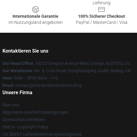
Lieferung
Internationale Garantie
100% Sicherer Checkout
Im Nutzungsland angeboten
PayPal / MasterCard / Visa
Kontaktieren Sie uns
Our Head Office
: 10320 Gregory Avenue West Orange, Nj 07052, Us
Our Warehouse
: No. 8, Cuixi Road, Donghuquping, Guilin, Beijing, CN
Hour
: 9AM – 5PM (Mon – Fri)
Email
: contact@the-doobie-brothers.shop
Unsere Firma
Über uns
Allgemeine Geschäftsbedingungen
Datenschutzrichtlinien
DMCA - Copyright Policy
CA SB657: Lieferkettentransparenzgesetz