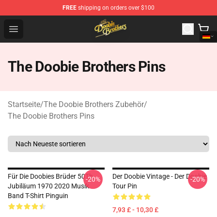
FREE
shipping on orders over $100
The Doobie Brothers Store - Official The Doobie Brother
Open menu
The Doobie Brothers Pins
Startseite
/
The Doobie Brothers Zubehör
/
The Doobie Brothers Pins
Für Die Doobies Brüder 50Th
Der Doobie Vintage - Der Doobie
-20%
-20%
Jubiläum 1970 2020 Musik
Tour Pin
Band T-Shirt Pinguin
7,93 £ - 10,30 £