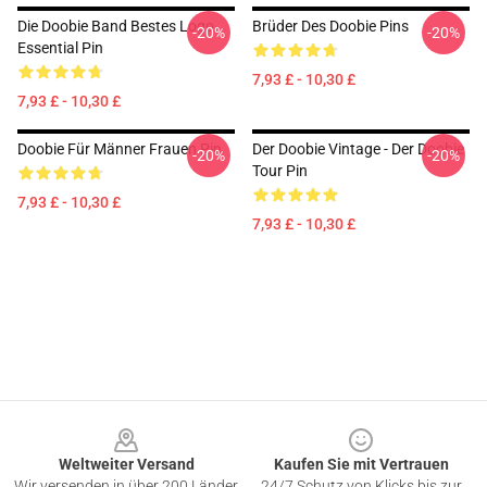
Die Doobie Band Bestes Logo
Brüder Des Doobie Pins
-20%
-20%
Essential Pin
7,93 £ - 10,30 £
7,93 £ - 10,30 £
Doobie Für Männer Frauen Pin
Der Doobie Vintage - Der Doobie
-20%
-20%
Tour Pin
7,93 £ - 10,30 £
7,93 £ - 10,30 £
Footer
Weltweiter Versand
Kaufen Sie mit Vertrauen
Wir versenden in über 200 Länder
24/7 Schutz von Klicks bis zur