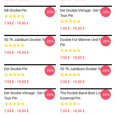
DB Doobie Pin
Der Doobie Vintage - Der Doobie
-20%
-20%
Tour Pin
7,93 £ - 10,30 £
7,93 £ - 10,30 £
50 Th Jubiläum Doobie Tee Pin
Doobie Für Männer Und Frauen
-20%
-20%
Pin
7,93 £ - 10,30 £
7,93 £ - 10,30 £
Der Doobie Pin
50 Th Jubiläum Doobie Tee Pin
-20%
-20%
7,93 £ - 10,30 £
7,93 £ - 10,30 £
Der Doobie Vintage - Der Doobie
The Doobie Band Best Logo
-20%
-20%
Tour Pin
Essential Pin
7,93 £ - 10,30 £
7,93 £ - 10,30 £