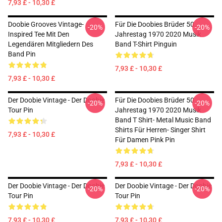
7,93 £ - 10,30 £
Doobie Grooves Vintage-
Für Die Doobies Brüder 50.
-20%
-20%
Inspired Tee Mit Den
Jahrestag 1970 2020 Musik
Legendären Mitgliedern Des
Band T-Shirt Pinguin
Band Pin
7,93 £ - 10,30 £
7,93 £ - 10,30 £
Der Doobie Vintage - Der Doobie
Für Die Doobies Brüder 50.
-20%
-20%
Tour Pin
Jahrestag 1970 2020 Musik
Band T Shirt- Metal Music Band
Shirts Für Herren- Singer Shirt
7,93 £ - 10,30 £
Für Damen Pink Pin
7,93 £ - 10,30 £
Der Doobie Vintage - Der Doobie
Der Doobie Vintage - Der Doobie
-20%
-20%
Tour Pin
Tour Pin
7,93 £ - 10,30 £
7,93 £ - 10,30 £