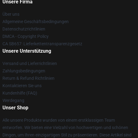
Unsere Firma
Über uns
Allgemeine Geschäftsbedingungen
Datenschutzrichtlinien
DMCA - Copyright Policy
CA SB657: Lieferkettentransparenzgesetz
Unsere Unterstützung
Versand und Lieferrichtlinien
Zahlungsbedingungen
Return & Refund Richtlinien
Kontaktieren Sie uns
Kundenhilfe (FAQ)
Werdegang
Unser Shop
Alle unsere Produkte wurden von einem erstklassigen Team
entworfen. Wir bieten eine Vielzahl von hochwertigen und schönen
Dingen, um Ihren einzigartigen Stil zu präsentieren. Diese Artikel sind