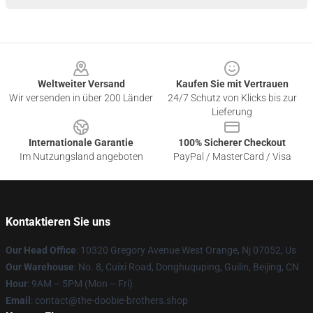
Footer
Weltweiter Versand
Kaufen Sie mit Vertrauen
Wir versenden in über 200 Länder
24/7 Schutz von Klicks bis zur
Lieferung
Internationale Garantie
100% Sicherer Checkout
Im Nutzungsland angeboten
PayPal / MasterCard / Visa
Kontaktieren Sie uns
Our Head Office
: 10320 Gregory Avenue West Orange, Nj 07052, Us
Our Warehouse
: No. 8, Cuixi Road, Donghuquping, Guilin, Beijing, CN
Hour
: 9AM – 5PM (Mon – Fri)
Email
: contact@the-doobie-brothers.shop