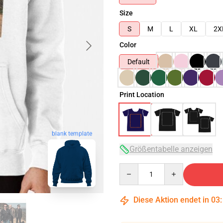
Size
S
M
L
XL
2X
Color
Default
Print Location
blank template
Größentabelle anzeigen
Quantity
Diese Aktion endet in
03