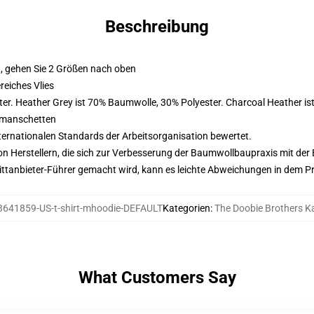
Beschreibung
, gehen Sie 2 Größen nach oben
eiches Vlies
er. Heather Grey ist 70% Baumwolle, 30% Polyester. Charcoal Heather i
nmanschetten
nternationalen Standards der Arbeitsorganisation bewertet.
n Herstellern, die sich zur Verbesserung der Baumwollbaupraxis mit der Be
 Drittanbieter-Führer gemacht wird, kann es leichte Abweichungen in dem P
3641859-US-t-shirt-mhoodie-DEFAULT
Kategorien
:
The Doobie Brothers 
What Customers Say