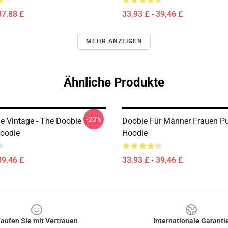
37,88 £
33,93 £ - 39,46 £
MEHR ANZEIGEN
Ähnliche Produkte
-20%
e Vintage - The Doobie Tour
Doobie Für Männer Frauen Pu
Hoodie
Hoodie
39,46 £
33,93 £ - 39,46 £
aufen Sie mit Vertrauen
Internationale Garanti