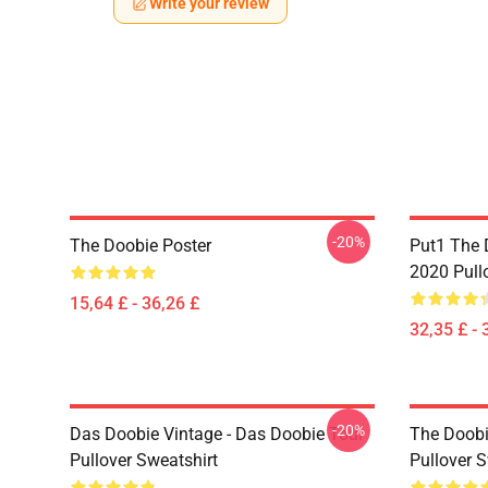
Write your review
-20%
The Doobie Poster
Put1 The 
2020 Pull
15,64 £ - 36,26 £
32,35 £ - 
-20%
Das Doobie Vintage - Das Doobie Tour
The Doobi
Pullover Sweatshirt
Pullover S