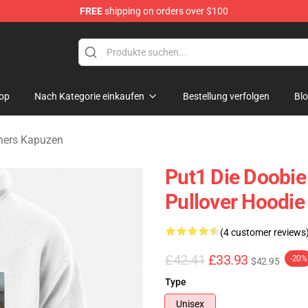
FREE
shipping on orders over $100
hers Merchandise Shop
op
Nach Kategorie einkaufen
Bestellung verfolgen
Bl
hers Kapuzen
Put1 Die Doobie
Pullover Hoodie
(4 customer reviews
£42.41
£33.93
-20%
$42.95
Type
Unisex