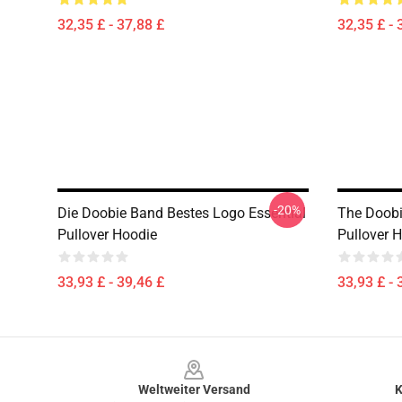
32,35 £ - 37,88 £
32,35 £ - 
-20%
Die Doobie Band Bestes Logo Essential
The Doobi
Pullover Hoodie
Pullover 
33,93 £ - 39,46 £
33,93 £ - 
Footer
Weltweiter Versand
K