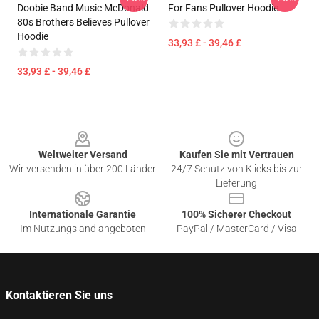
Doobie Band Music McDonald
For Fans Pullover Hoodie
80s Brothers Believes Pullover
Hoodie
33,93 £ - 39,46 £
33,93 £ - 39,46 £
Footer
Weltweiter Versand
Kaufen Sie mit Vertrauen
Wir versenden in über 200 Länder
24/7 Schutz von Klicks bis zur
Lieferung
Internationale Garantie
100% Sicherer Checkout
Im Nutzungsland angeboten
PayPal / MasterCard / Visa
Kontaktieren Sie uns