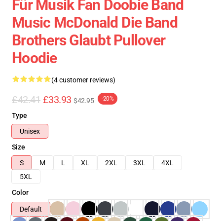
Für Musik Fan Doobie Band
Music McDonald Die Band
Brothers Glaubt Pullover
Hoodie
(4 customer reviews)
£42.41
£33.93
-20%
$42.95
Type
Unisex
Size
S
M
L
XL
2XL
3XL
4XL
5XL
Color
Default