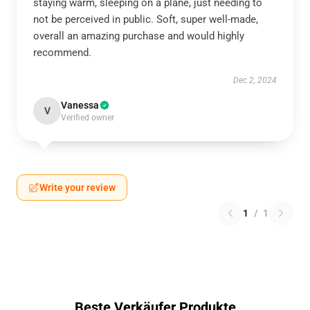
staying warm, sleeping on a plane, just needing to
not be perceived in public. Soft, super well-made,
overall an amazing purchase and would highly
recommend.
Dec 2, 2024
Vanessa
V
Verified owner
Write your review
1
/
1
Beste Verkäufer Produkte