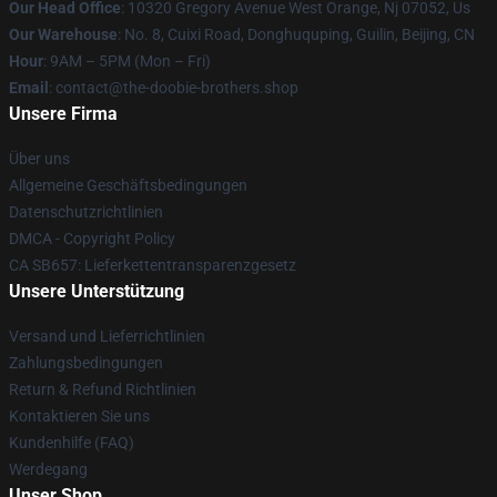
Our Head Office
: 10320 Gregory Avenue West Orange, Nj 07052, Us
Our Warehouse
: No. 8, Cuixi Road, Donghuquping, Guilin, Beijing, CN
Hour
: 9AM – 5PM (Mon – Fri)
Email
: contact@the-doobie-brothers.shop
Unsere Firma
Über uns
Allgemeine Geschäftsbedingungen
Datenschutzrichtlinien
DMCA - Copyright Policy
CA SB657: Lieferkettentransparenzgesetz
Unsere Unterstützung
Versand und Lieferrichtlinien
Zahlungsbedingungen
Return & Refund Richtlinien
Kontaktieren Sie uns
Kundenhilfe (FAQ)
Werdegang
Unser Shop