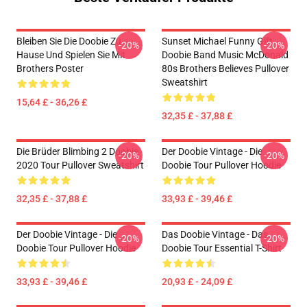
Bleiben Sie Die Doobie Zu
Sunset Michael Funny Gift
-20%
-20%
Hause Und Spielen Sie Mit
Doobie Band Music McDonald
Brothers Poster
80s Brothers Believes Pullover
Sweatshirt
15,64 £ - 36,26 £
32,35 £ - 37,88 £
Die Brüder Blimbing 2 Doobie
Der Doobie Vintage - Die
-20%
-20%
2020 Tour Pullover Sweatshirt
Doobie Tour Pullover Hoodie
32,35 £ - 37,88 £
33,93 £ - 39,46 £
Der Doobie Vintage - Die
Das Doobie Vintage - Das
-20%
-20%
Doobie Tour Pullover Hoodie
Doobie Tour Essential T-Shirt
33,93 £ - 39,46 £
20,93 £ - 24,09 £