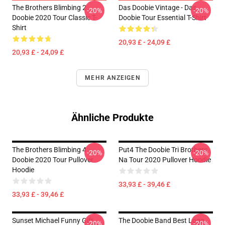
The Brothers Blimbing 2
Das Doobie Vintage - Das
-20%
-20%
Doobie 2020 Tour Classic T-
Doobie Tour Essential T-Shirt
Shirt
20,93 £ - 24,09 £
20,93 £ - 24,09 £
MEHR ANZEIGEN
Ähnliche Produkte
The Brothers Blimbing 4
Put4 The Doobie Tri Brothers
-20%
-20%
Doobie 2020 Tour Pullover
Na Tour 2020 Pullover Hoodie
Hoodie
33,93 £ - 39,46 £
33,93 £ - 39,46 £
Sunset Michael Funny Gift
The Doobie Band Best Logo
-20%
-20%