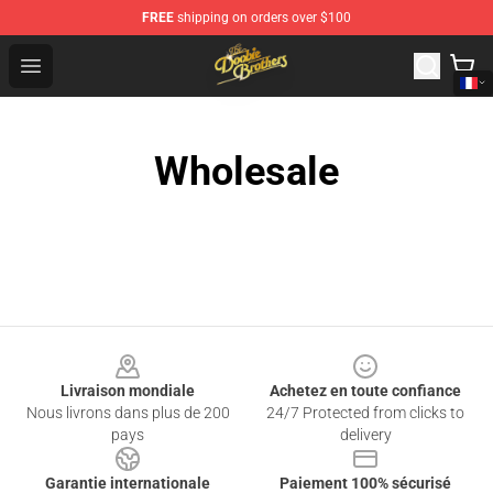
FREE
shipping on orders over $100
The Doobie Brothers Store - Official The Doobie Brother
Open menu
Wholesale
Footer
Livraison mondiale
Achetez en toute confiance
Nous livrons dans plus de 200
24/7 Protected from clicks to
pays
delivery
Garantie internationale
Paiement 100% sécurisé