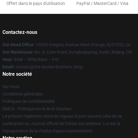
Offert dans le pays d'utilisation
PayPal / MasterCard / Visa
Contactez-nous
Our Head Office
: 10320 Gregory Avenue West Orange, Nj 07052, Us
Our Warehouse
: No. 8, Cuixi Road, Donghuquping, Guilin, Beijing, CN
Hour
: 9AM – 5PM (Mon – Fri)
Email
: contact@the-doobie-brothers.shop
Notre société
Sur nous
Conditions générales
Politiques de confidentialité
DMCA - Politique sur le droit d'auteur
Le présent règlement entre en vigueur le jour suivant celui de sa
publication au Journal officiel de l'Union européenne. Loi sur la
transparence de la chaîne d'approvisionnement