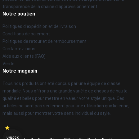
transparence de la chaîne d'approvisionnement
Notre soutien
Politiques d'expédition et de livraison
Conditions de paiement
Politiques de retour et de remboursement
Contactez-nous
Aide aux clients (FAQ)
Vente
Notre magasin
Tous nos produits ont été conçus par une équipe de classe
mondiale. Nous offrons une grande variété de choses de haute
qualité et belles pour mettre en valeur votre style unique. Ces
articles ne sont pas seulement pour une utilisation quotidienne,
mais aussi pour montrer votre sens individuel du style.
UNLOCK