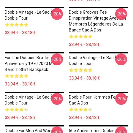
Doobie Vintage - Le Sac À Dos
Doobie Grooves Tee
-20%
-20%
Doobie Tour
D'inspiration Vintage Avec Les
Membres Légendaires De La
Bande Sac À Dos
33,94 € - 38,18 €
33,94 € - 38,18 €
For The Doobies Brothers 50th
Doobie Vintage - Le Sac À Dos
-20%
-20%
Anniversary 1970 2020 Music
Doobie Tour
Band T Shirt Backpack
33,94 € - 38,18 €
33,94 € - 38,18 €
Doobie Vintage - Le Sac À Dos
Doobie Pour Hommes Femmes
-20%
-20%
Doobie Tour
Sac À Dos
33,94 € - 38,18 €
33,94 € - 38,18 €
Doobie For Men And Women
50e Anniversaire Doobie Sac À
-20%
-20%