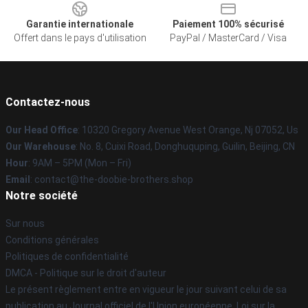
Garantie internationale
Paiement 100% sécurisé
Offert dans le pays d'utilisation
PayPal / MasterCard / Visa
Contactez-nous
Our Head Office
: 10320 Gregory Avenue West Orange, Nj 07052, Us
Our Warehouse
: No. 8, Cuixi Road, Donghuquping, Guilin, Beijing, CN
Hour
: 9AM – 5PM (Mon – Fri)
Email
: contact@the-doobie-brothers.shop
Notre société
Sur nous
Conditions générales
Politiques de confidentialité
DMCA - Politique sur le droit d'auteur
Le présent règlement entre en vigueur le jour suivant celui de sa
publication au Journal officiel de l'Union européenne. Loi sur la