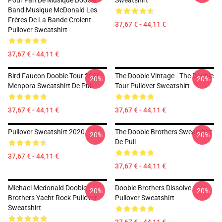
Pour Fan De Musique Doobie
Sweatshirt
Band Musique McDonald Les
Frères De La Bande Croient
37,67 € - 44,11 €
Pullover Sweatshirt
37,67 € - 44,11 €
Bird Faucon Doobie Tour 2020
The Doobie Vintage - The Doobie
-20%
-20%
Menpora Sweatshirt De Pull
Tour Pullover Sweatshirt
37,67 € - 44,11 €
37,67 € - 44,11 €
Pullover Sweatshirt 2020
The Doobie Brothers Sweatshirt
-20%
-20%
De Pull
37,67 € - 44,11 €
37,67 € - 44,11 €
Michael Mcdonald Doobie
Doobie Brothers Dissolve
-20%
-20%
Brothers Yacht Rock Pullover
Pullover Sweatshirt
Sweatshirt