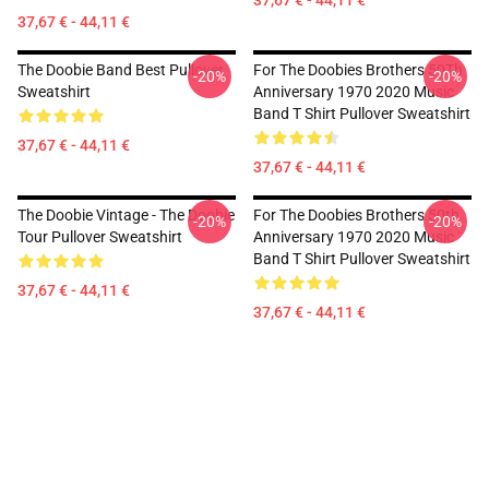
37,67 € - 44,11 €
37,67 € - 44,11 €
The Doobie Band Best Pullover
For The Doobies Brothers 50Th
-20%
-20%
Sweatshirt
Anniversary 1970 2020 Music
Band T Shirt Pullover Sweatshirt
37,67 € - 44,11 €
37,67 € - 44,11 €
The Doobie Vintage - The Doobie
For The Doobies Brothers 50th
-20%
-20%
Tour Pullover Sweatshirt
Anniversary 1970 2020 Music
Band T Shirt Pullover Sweatshirt
37,67 € - 44,11 €
37,67 € - 44,11 €