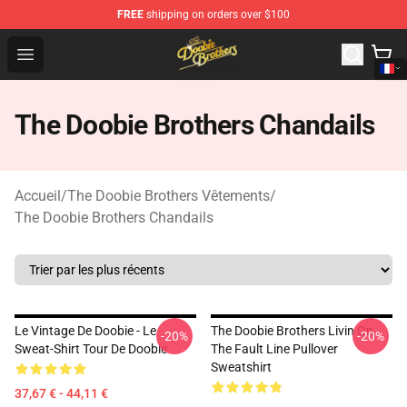
FREE
shipping on orders over $100
The Doobie Brothers Store - Official The Doobie Brother
Open menu
The Doobie Brothers Chandails
Accueil
/
The Doobie Brothers Vêtements
/
The Doobie Brothers Chandails
Le Vintage De Doobie - Le
The Doobie Brothers Livin On
-20%
-20%
Sweat-Shirt Tour De Doobie
The Fault Line Pullover
Sweatshirt
37,67 € - 44,11 €