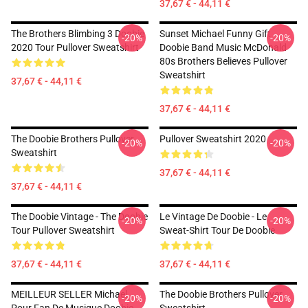
37,67 € - 44,11 €
The Brothers Blimbing 3 Doobie
Sunset Michael Funny Gift
-20%
-20%
2020 Tour Pullover Sweatshirt
Doobie Band Music McDonald
80s Brothers Believes Pullover
Sweatshirt
37,67 € - 44,11 €
37,67 € - 44,11 €
The Doobie Brothers Pullover
Pullover Sweatshirt 2020
-20%
-20%
Sweatshirt
37,67 € - 44,11 €
37,67 € - 44,11 €
The Doobie Vintage - The Doobie
Le Vintage De Doobie - Le
-20%
-20%
Tour Pullover Sweatshirt
Sweat-Shirt Tour De Doobie
37,67 € - 44,11 €
37,67 € - 44,11 €
MEILLEUR SELLER Michael
The Doobie Brothers Pullover
-20%
-20%