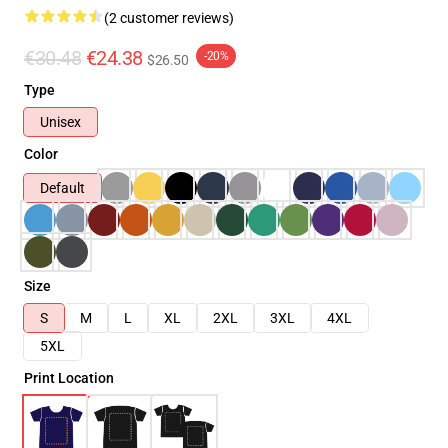
(2 customer reviews)
€30.48
€24.38
-20%
$26.50
Type
Unisex
Color
Default
Size
S
M
L
XL
2XL
3XL
4XL
5XL
Print Location