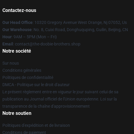
Contactez-nous
Our Head Office
: 10320 Gregory Avenue West Orange, Nj 07052, Us
Our Warehouse
: No. 8, Cuixi Road, Donghuquping, Guilin, Beijing, CN
Hour
: 9AM – 5PM (Mon – Fri)
Email
: contact@the-doobie-brothers.shop
Notre société
Sur nous
Conditions générales
Politiques de confidentialité
DMCA - Politique sur le droit d'auteur
Le présent règlement entre en vigueur le jour suivant celui de sa
publication au Journal officiel de l'Union européenne. Loi sur la
transparence de la chaîne d'approvisionnement
Notre soutien
Politiques d'expédition et de livraison
Conditions de paiement