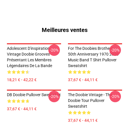
Meilleures ventes
Adolescent D'inspiration
For The Doobies Brothers
-20%
-20%
Vintage Doobie Grooves
50th Anniversary 1970 2020
Présentant Les Membres
Music Band T Shirt Pullover
Légendaires De La Bande
Sweatshirt
18,21 € - 42,22 €
37,67 € - 44,11 €
DB Doobie Pullover Sweatshirt
The Doobie Vintage - The
-20%
-20%
Doobie Tour Pullover
Sweatshirt
37,67 € - 44,11 €
37,67 € - 44,11 €