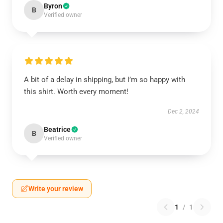
Byron
B
Verified owner
A bit of a delay in shipping, but I’m so happy with
this shirt. Worth every moment!
Dec 2, 2024
Beatrice
B
Verified owner
Write your review
1
/
1