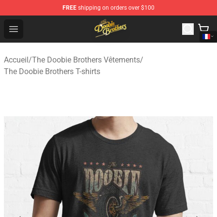
FREE
shipping on orders over $100
The Doobie Brothers Store - Official The Doobie Brother
Open menu
Accueil
/
The Doobie Brothers Vêtements
/
The Doobie Brothers T-shirts