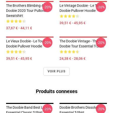
The Brothers Blimbing 4
Le Vintage Doobie - Le Tour
-20%
-20%
Doobie 2020 Tour Pullover
Doobie Pullover Hoodie
Sweatshirt
39,51 € - 45,95 €
37,67 € - 44,11 €
Le Vieux Doobie - Le Tour
The Doobie Vintage - The
-20%
-20%
Doobie Pullover Hoodie
Doobie Tour Essential T-Shirt
39,51 € - 45,95 €
24,38 € - 28,06 €
VOIR PLUS
Produits connexes
The Doobie Band Best Logo
Doobie Brothers Dissolve
-20%
-20%
Essential Classic T-Shirt
Essential T-Shirt