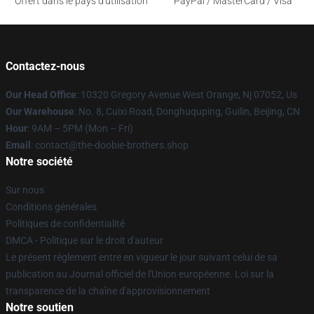
Offert dans le pays d'utilisation
PayPal / MasterCard / Visa
Contactez-nous
Our Head Office
: 10320 Gregory Avenue West Orange, Nj 07052, Us
Our Warehouse
: No. 8, Cuixi Road, Donghuquping, Guilin, Beijing, CN
Hour
: 9AM – 5PM (Mon – Fri)
Email
: contact@the-doobie-brothers.shop
Notre société
Sur nous
Conditions générales
Politiques de confidentialité
DMCA - Politique sur le droit d'auteur
Le présent règlement entre en vigueur le jour suivant celui de sa
publication au Journal officiel de l'Union européenne. Loi sur la
transparence de la chaîne d'approvisionnement
Notre soutien