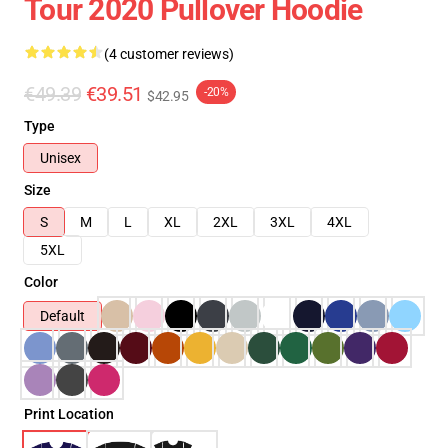
Tour 2020 Pullover Hoodie
(4 customer reviews)
€49.39
€39.51
-20%
$42.95
Type
Unisex
Size
S
M
L
XL
2XL
3XL
4XL
5XL
Color
Default
Print Location