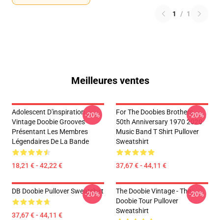
1
/
1
Meilleures ventes
Adolescent D'inspiration
For The Doobies Brothers
-20%
-20%
Vintage Doobie Grooves
50th Anniversary 1970 2020
Présentant Les Membres
Music Band T Shirt Pullover
Légendaires De La Bande
Sweatshirt
18,21 € - 42,22 €
37,67 € - 44,11 €
DB Doobie Pullover Sweatshirt
The Doobie Vintage - The
-20%
-20%
Doobie Tour Pullover
Sweatshirt
37,67 € - 44,11 €