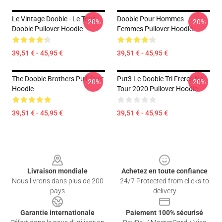
Le Vintage Doobie - Le Tour
Doobie Pour Hommes
-20%
-20%
Doobie Pullover Hoodie
Femmes Pullover Hoodie
39,51 € - 45,95 €
39,51 € - 45,95 €
The Doobie Brothers Pull-Over
Put3 Le Doobie Tri Freres Na
-20%
-20%
Hoodie
Tour 2020 Pullover Hoodie
39,51 € - 45,95 €
39,51 € - 45,95 €
Footer
Livraison mondiale
Achetez en toute confiance
Nous livrons dans plus de 200
24/7 Protected from clicks to
pays
delivery
Garantie internationale
Paiement 100% sécurisé