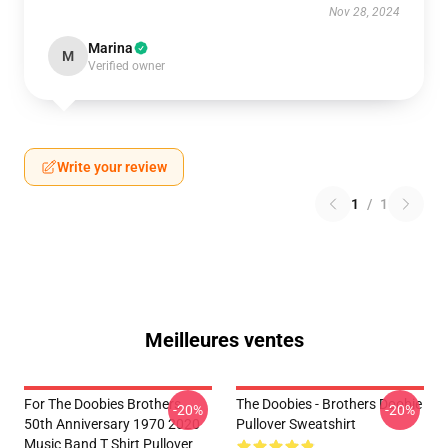
Nov 28, 2024
Marina
M
Verified owner
Write your review
1
/
1
Meilleures ventes
For The Doobies Brothers
The Doobies - Brothers Doobie
-20%
-20%
50th Anniversary 1970 2020
Pullover Sweatshirt
Music Band T Shirt Pullover