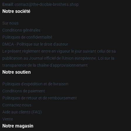
Email
: contact@the-doobie-brothers.shop
Notre société
Sur nous
Conditions générales
Politiques de confidentialité
DMCA - Politique sur le droit d'auteur
Le présent règlement entre en vigueur le jour suivant celui de sa
publication au Journal officiel de l'Union européenne. Loi sur la
transparence de la chaîne d'approvisionnement
Notre soutien
Politiques d'expédition et de livraison
Conditions de paiement
Politiques de retour et de remboursement
Contactez-nous
Aide aux clients (FAQ)
Vente
Notre magasin