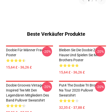
1
/
1
Beste Verkäufer Produkte
Doobie Für Männer Frauen
Bleiben Sie Die Doobie Zu
-20%
-20%
Poster
Hause Und Spielen Sie Mit
Brothers Poster
15,64 £ - 36,26 £
15,64 £ - 36,26 £
Doobie Grooves Vintage-
Put4 The Doobie Tri Brothers
-20%
-20%
Inspired Tee Mit Den
Na Tour 2020 Pullover
Legendären Mitgliedern Des
Sweatshirt
Band Pullover Sweatshirt
32,35 £ - 37,88 £