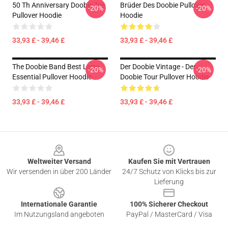
50 Th Anniversary Doobie Tee
Brüder Des Doobie Pullover
-20%
-20%
Pullover Hoodie
Hoodie
33,93 £ - 39,46 £
33,93 £ - 39,46 £
The Doobie Band Best Logo
Der Doobie Vintage - Der
-20%
-20%
Essential Pullover Hoodie
Doobie Tour Pullover Hoodie
33,93 £ - 39,46 £
33,93 £ - 39,46 £
Footer
Weltweiter Versand
Kaufen Sie mit Vertrauen
Wir versenden in über 200 Länder
24/7 Schutz von Klicks bis zur
Lieferung
Internationale Garantie
100% Sicherer Checkout
Im Nutzungsland angeboten
PayPal / MasterCard / Visa