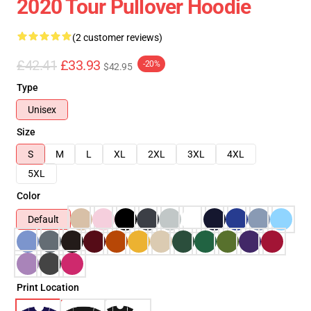
2020 Tour Pullover Hoodie
(2 customer reviews)
£42.41
£33.93
-20%
$42.95
Type
Unisex
Size
S
M
L
XL
2XL
3XL
4XL
5XL
Color
Default
Print Location