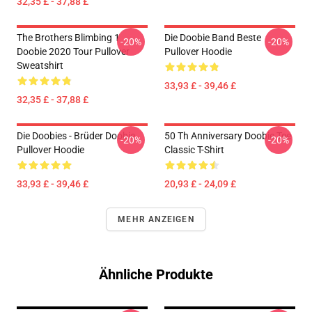
32,35 £ - 37,88 £
The Brothers Blimbing 1
Die Doobie Band Beste
-20%
-20%
Doobie 2020 Tour Pullover
Pullover Hoodie
Sweatshirt
33,93 £ - 39,46 £
32,35 £ - 37,88 £
Die Doobies - Brüder Doobie
50 Th Anniversary Doobie Tee
-20%
-20%
Pullover Hoodie
Classic T-Shirt
33,93 £ - 39,46 £
20,93 £ - 24,09 £
MEHR ANZEIGEN
Ähnliche Produkte