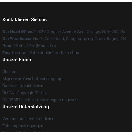
Kontaktieren Sie uns
Our Head Office
: 10320 Gregory Avenue West Orange, Nj 07052, Us
Our Warehouse
: No. 8, Cuixi Road, Donghuquping, Guilin, Beijing, CN
Hour
: 9AM – 5PM (Mon – Fri)
Email
: contact@the-doobie-brothers.shop
Unsere Firma
Über uns
Allgemeine Geschäftsbedingungen
Datenschutzrichtlinien
DMCA - Copyright Policy
CA SB657: Lieferkettentransparenzgesetz
Unsere Unterstützung
Versand und Lieferrichtlinien
Zahlungsbedingungen