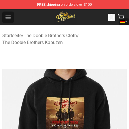
FREE
shipping on orders over $100
The Doobie Brothers Store - Official The Doobie Brother
Open menu
Startseite
/
The Doobie Brothers Cloth
/
The Doobie Brothers Kapuzen