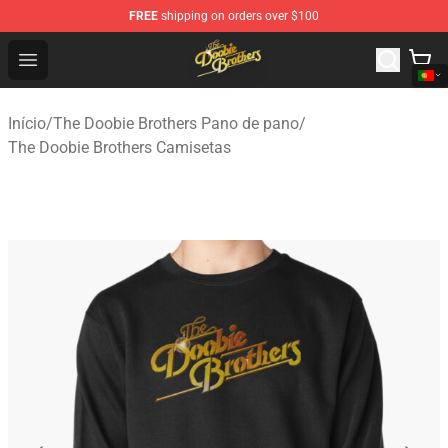
FREE
shipping on orders over $100
The Doobie Brothers Store - Official The Doobie Brother
Open menu
Início
/
The Doobie Brothers Pano de pano
/
The Doobie Brothers Camisetas