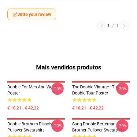
Write your review
1
/
1
Mais vendidos produtos
Doobie For Men And Women
The Doobie Vintage - The
-20%
-20%
Poster
Doobie Tour Poster
€ 18,21 - € 42,22
€ 18,21 - € 42,22
Doobie Brothers Dissolve
Sang Doobie Berteman
-20%
-20%
Pullover Sweatshirt
Brother Pullover Sweatshirt