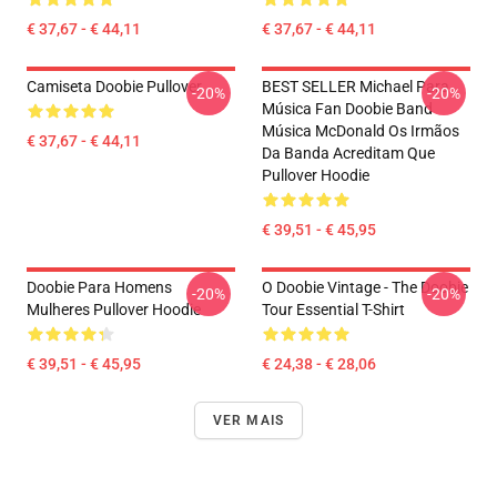
€ 37,67 - € 44,11
€ 37,67 - € 44,11
Camiseta Doobie Pullover
BEST SELLER Michael Para
-20%
-20%
Música Fan Doobie Band
Música McDonald Os Irmãos
€ 37,67 - € 44,11
Da Banda Acreditam Que
Pullover Hoodie
€ 39,51 - € 45,95
Doobie Para Homens
O Doobie Vintage - The Doobie
-20%
-20%
Mulheres Pullover Hoodie
Tour Essential T-Shirt
€ 39,51 - € 45,95
€ 24,38 - € 28,06
VER MAIS