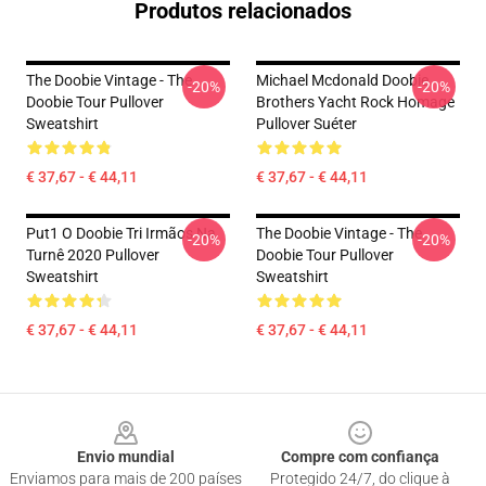
Produtos relacionados
The Doobie Vintage - The
Michael Mcdonald Doobie
-20%
-20%
Doobie Tour Pullover
Brothers Yacht Rock Homage
Sweatshirt
Pullover Suéter
€ 37,67 - € 44,11
€ 37,67 - € 44,11
Put1 O Doobie Tri Irmãos Na
The Doobie Vintage - The
-20%
-20%
Turnê 2020 Pullover
Doobie Tour Pullover
Sweatshirt
Sweatshirt
€ 37,67 - € 44,11
€ 37,67 - € 44,11
Footer
Envio mundial
Compre com confiança
Enviamos para mais de 200 países
Protegido 24/7, do clique à