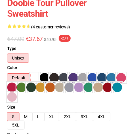
Doobie Tour Pullover
Sweatshirt
(4 customer reviews)
€47.09
€37.67
-20%
$40.95
Type
Unisex
Color
Default
Size
S
M
L
XL
2XL
3XL
4XL
5XL