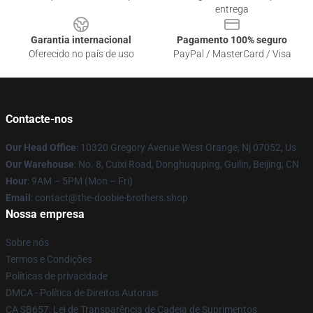
entrega
Garantia internacional
Pagamento 100% seguro
Oferecido no país de uso
PayPal / MasterCard / Visa
Contacte-nos
Our Head Office
: 10320 Gregory Avenue West Orange, Nj 07052, Us
Our Warehouse
: No. 8, Cuixi Road, Donghuquping, Guilin, Beijing, CN
Hour
: 9AM – 5PM (Mon – Fri)
Email
: contact@the-doobie-brothers.shop
Nossa empresa
Sobre nós
Termos e Condições
Políticas de privacidade
DMCA - Política de Direitos Autorais
CA SB657: Lei de Transparência de Cadeia de Suprimentos