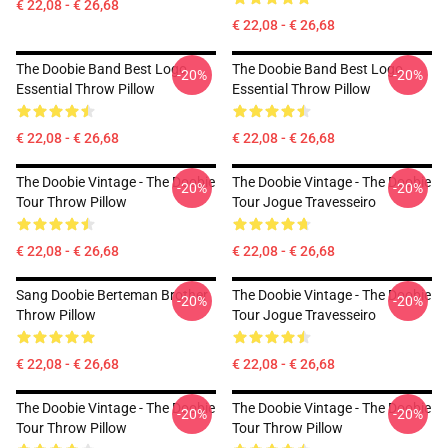
€ 22,08 - € 26,68
€ 22,08 - € 26,68
The Doobie Band Best Logo
The Doobie Band Best Logo
-20%
-20%
Essential Throw Pillow
Essential Throw Pillow
€ 22,08 - € 26,68
€ 22,08 - € 26,68
The Doobie Vintage - The Doobie
The Doobie Vintage - The Doobie
-20%
-20%
Tour Throw Pillow
Tour Jogue Travesseiro
€ 22,08 - € 26,68
€ 22,08 - € 26,68
Sang Doobie Berteman Brother
The Doobie Vintage - The Doobie
-20%
-20%
Throw Pillow
Tour Jogue Travesseiro
€ 22,08 - € 26,68
€ 22,08 - € 26,68
The Doobie Vintage - The Doobie
The Doobie Vintage - The Doobie
-20%
-20%
Tour Throw Pillow
Tour Throw Pillow