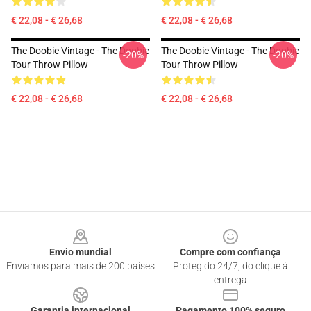
€ 22,08 - € 26,68
€ 22,08 - € 26,68
The Doobie Vintage - The Doobie
The Doobie Vintage - The Doobie
-20%
-20%
Tour Throw Pillow
Tour Throw Pillow
€ 22,08 - € 26,68
€ 22,08 - € 26,68
Footer
Envio mundial
Compre com confiança
Enviamos para mais de 200 países
Protegido 24/7, do clique à
entrega
Garantia internacional
Pagamento 100% seguro