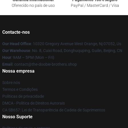
Oferecido no país de uso
PayPal / MasterCard / Visa
Contacte-nos
Our Head Office
: 10320 Gregory Avenue West Orange, Nj 07052, Us
Our Warehouse
: No. 8, Cuixi Road, Donghuquping, Guilin, Beijing, CN
Hour
: 9AM – 5PM (Mon – Fri)
Email
: contact@the-doobie-brothers.shop
Nossa empresa
Sobre nós
Termos e Condições
Políticas de privacidade
DMCA - Política de Direitos Autorais
CA SB657: Lei de Transparência de Cadeia de Suprimentos
Nosso Suporte