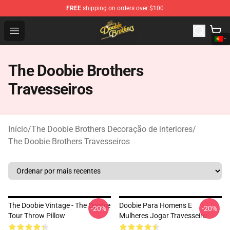
FREE
shipping on orders over $100
The Doobie Brothers Store - Official The Doobie Brother
Open menu
The Doobie Brothers
Travesseiros
Início
/
The Doobie Brothers Decoração de interiores
/
The Doobie Brothers Travesseiros
The Doobie Vintage - The Doobie
Doobie Para Homens E
-20%
-20%
Tour Throw Pillow
Mulheres Jogar Travesseiro