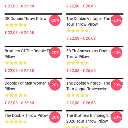
€ 22,08 - € 26,68
€ 22,08 - € 26,68
DB Doobie Throw Pillow
The Doobie Vintage - The Doobie
-20%
-20%
Tour Throw Pillow
€ 22,08 - € 26,68
€ 22,08 - € 26,68
Brothers Of The Doobie Throw
50 Th Anniversary Doobie Tee
-20%
-20%
Pillow
Throw Pillow
€ 22,08 - € 26,68
€ 22,08 - € 26,68
Doobie For Men Women Throw
The Doobie Vintage - The Doobie
-20%
-20%
Pillow
Tour Jogue Travesseiro
€ 22,08 - € 26,68
€ 22,08 - € 26,68
The Doobie Throw Pillow
The Brothers Blimbing 2 Doobie
-20%
-20%
2020 Tour Throw Pillow