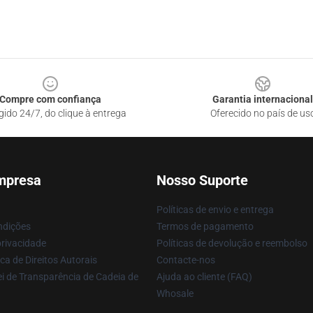
Compre com confiança
Garantia internacional
gido 24/7, do clique à entrega
Oferecido no país de us
mpresa
Nosso Suporte
Políticas de envio e entrega
ndições
Termos de pagamento
privacidade
Políticas de devolução e reembolso
ca de Direitos Autorais
Contacte-nos
i de Transparência de Cadeia de
Ajuda ao cliente (FAQ)
Whosale