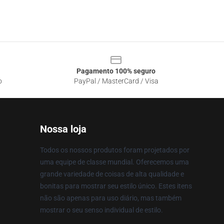
Pagamento 100% seguro
o
PayPal / MasterCard / Visa
Nossa loja
Todos os nossos produtos foram projetados por
uma equipe de classe mundial. Oferecemos uma
grande variedade de coisas de alta qualidade e
bonitas para mostrar seu estilo único. Estes itens
não são apenas para uso diário, mas também
mostrar o seu senso individual de estilo.