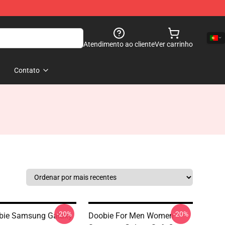
Atendimento ao cliente
Ver carrinho
Contato
-20%
-20%
bie Samsung Galaxy
Doobie For Men Women