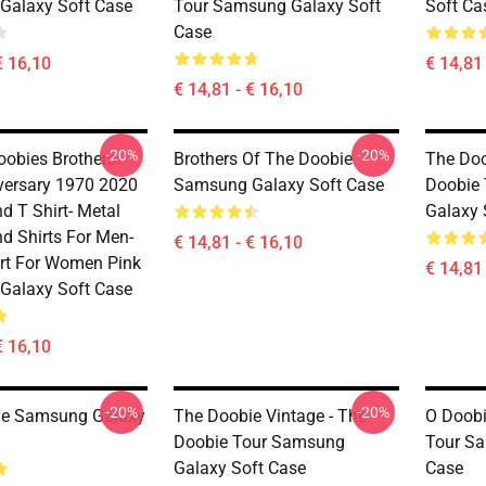
Galaxy Soft Case
Tour Samsung Galaxy Soft
Soft Ca
Case
€ 16,10
€ 14,81 
€ 14,81 - € 16,10
-20%
-20%
oobies Brothers
Brothers Of The Doobie
The Doo
versary 1970 2020
Samsung Galaxy Soft Case
Doobie
d T Shirt- Metal
Galaxy 
d Shirts For Men-
€ 14,81 - € 16,10
irt For Women Pink
€ 14,81 
Galaxy Soft Case
€ 16,10
-20%
-20%
ie Samsung Galaxy
The Doobie Vintage - The
O Doobi
Doobie Tour Samsung
Tour Sa
Galaxy Soft Case
Case