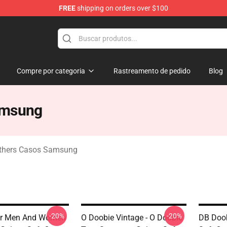
FREE
shipping on orders over $100
hers Merchandise Shop
Compre por categoria
Rastreamento de pedido
Blog
amsung
others Casos Samsung
-20%
-20%
or Men And Women
O Doobie Vintage - O Doobie
DB Doo