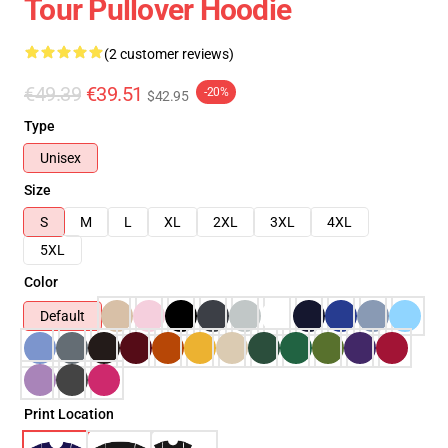
Tour Pullover Hoodie
(2 customer reviews)
€49.39
€39.51
-20%
$42.95
Type
Unisex
Size
S
M
L
XL
2XL
3XL
4XL
5XL
Color
Default
Print Location