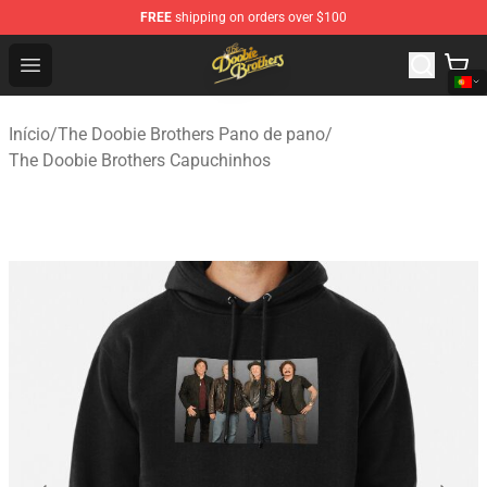
FREE
shipping on orders over $100
The Doobie Brothers Store - Official The Doobie Brother
Open menu
Início
/
The Doobie Brothers Pano de pano
/
The Doobie Brothers Capuchinhos