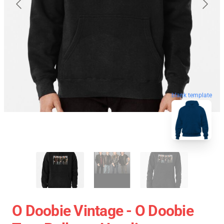
blank template
O Doobie Vintage - O Doobie