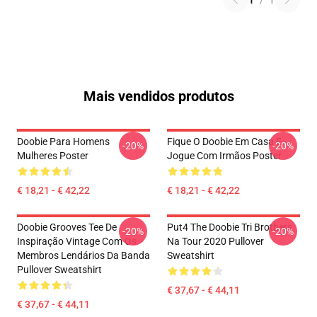
1
/
1
Mais vendidos produtos
Doobie Para Homens
Fique O Doobie Em Casa E
-20%
-20%
Mulheres Poster
Jogue Com Irmãos Poster
€ 18,21 - € 42,22
€ 18,21 - € 42,22
Doobie Grooves Tee De
Put4 The Doobie Tri Brothers
-20%
-20%
Inspiração Vintage Com Os
Na Tour 2020 Pullover
Membros Lendários Da Banda
Sweatshirt
Pullover Sweatshirt
€ 37,67 - € 44,11
€ 37,67 - € 44,11