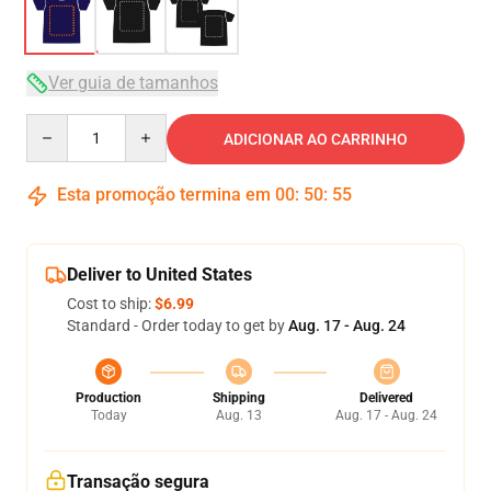
Ver guia de tamanhos
Quantity
ADICIONAR AO CARRINHO
Esta promoção termina em
00
:
50
:
54
Deliver to United States
Cost to ship:
$6.99
Standard - Order today to get by
Aug. 17 - Aug. 24
Production
Shipping
Delivered
Today
Aug. 13
Aug. 17 - Aug. 24
Transação segura