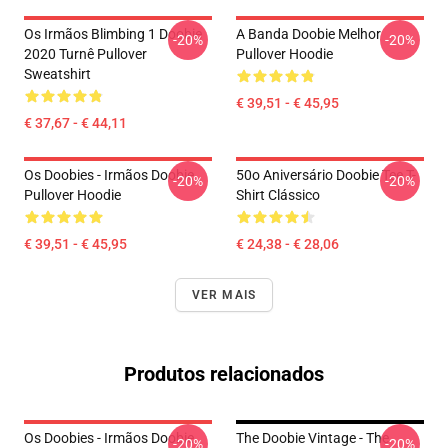
Os Irmãos Blimbing 1 Doobie
A Banda Doobie Melhor
-20%
-20%
2020 Turnê Pullover
Pullover Hoodie
Sweatshirt
€ 39,51 - € 45,95
€ 37,67 - € 44,11
Os Doobies - Irmãos Doobie
50o Aniversário Doobie Tee T-
-20%
-20%
Pullover Hoodie
Shirt Clássico
€ 39,51 - € 45,95
€ 24,38 - € 28,06
VER MAIS
Produtos relacionados
Os Doobies - Irmãos Doobie
The Doobie Vintage - The
-20%
-20%