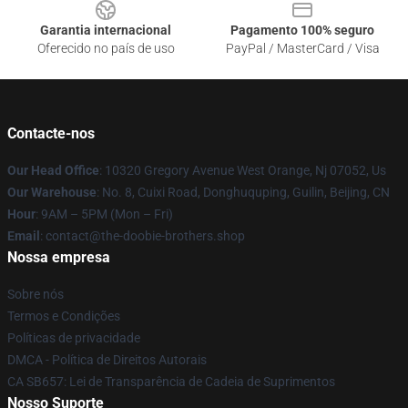
Garantia internacional
Pagamento 100% seguro
Oferecido no país de uso
PayPal / MasterCard / Visa
Contacte-nos
Our Head Office
: 10320 Gregory Avenue West Orange, Nj 07052, Us
Our Warehouse
: No. 8, Cuixi Road, Donghuquping, Guilin, Beijing, CN
Hour
: 9AM – 5PM (Mon – Fri)
Email
: contact@the-doobie-brothers.shop
Nossa empresa
Sobre nós
Termos e Condições
Políticas de privacidade
DMCA - Política de Direitos Autorais
CA SB657: Lei de Transparência de Cadeia de Suprimentos
Nosso Suporte