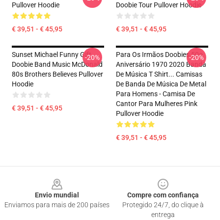
Pullover Hoodie
Doobie Tour Pullover Hoodie
€ 39,51 - € 45,95
€ 39,51 - € 45,95
Sunset Michael Funny Gift
Para Os Irmãos Doobies 50o
-20%
-20%
Doobie Band Music McDonald
Aniversário 1970 2020 Banda
80s Brothers Believes Pullover
De Música T Shirt... Camisas
Hoodie
De Banda De Música De Metal
Para Homens - Camisa De
Cantor Para Mulheres Pink
€ 39,51 - € 45,95
Pullover Hoodie
€ 39,51 - € 45,95
Footer
Envio mundial
Compre com confiança
Enviamos para mais de 200 países
Protegido 24/7, do clique à
entrega