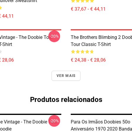
ullover Sweatshirt
€ 37,67 - € 44,11
€ 44,11
-20%
Vintage - The Doobie Tour
The Brothers Blimbing 2 Doo
T-Shirt
Tour Classic T-Shirt
€ 28,06
€ 24,38 - € 28,06
VER MAIS
Produtos relacionados
-20%
e Vintage - The Doobie Tour
Para Os Irmãos Doobies 50o
Hoodie
Aniversário 1970 2020 Band