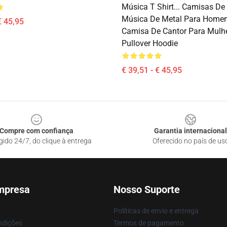
Música T Shirt... Camisas D
Música De Metal Para Homen
€ 45,95
Camisa De Cantor Para Mulhe
Pullover Hoodie
€ 39,51 - € 45,95
Compre com confiança
Garantia internacional
gido 24/7, do clique à entrega
Oferecido no país de us
mpresa
Nosso Suporte
Políticas de envio e entrega
ndições
Termos de pagamento