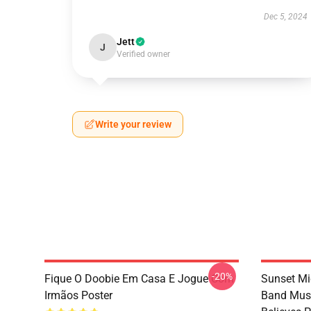
Dec 5, 2024
Jett
J
Verified owner
Write your review
-20%
Fique O Doobie Em Casa E Jogue Com
Sunset Mi
Irmãos Poster
Band Musi