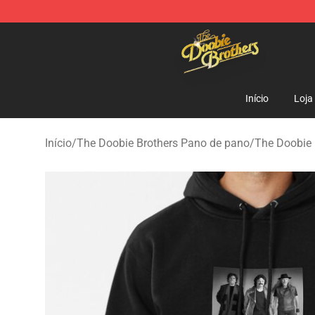
The Doobie Brothers Store - Official The Doobie Brot
Início
Loja
Início
/
The Doobie Brothers Pano de pano
/
The Doobie 