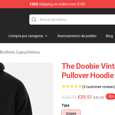
FREE
shipping on orders over $100
hers Merchandise Shop
Compre por categoria
Rastreamento de pedido
Blog
Brothers Capuchinhos
The Doobie Vint
Pullover Hoodie
(3 customer reviews
€49.39
€39.51
-20%
$42.95
Type
Unisex