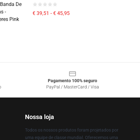
e Banda De
s -
€ 39,51 - € 45,95
res Pink
Pagamento 100% seguro
o
PayPal / MasterCard / Visa
Nossa loja
Todos os nossos produtos foram projetados por
uma equipe de classe mundial. Oferecemos uma