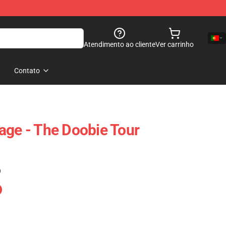
Atendimento ao cliente
Ver carrinho
Contato
age - The Doobie Tour
)