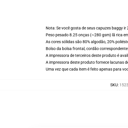
Nota: Se você gosta de seus capuzes baggy ir
Peso pesado 8.25 onças (~280 gsm) lã rica e
As cores sólidas são 80% algodão, 20% poliést
Bolso da bolsa frontal, cordão correspondente
A impressora de terceiros deste produto é av
A impressora deste produto fornece lacunas d
Uma vez que cada item é feito apenas para você
SKU
:
1523