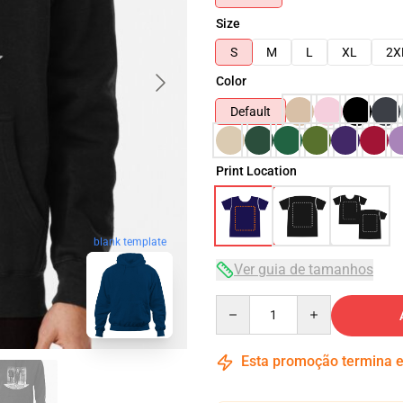
Size
S
M
L
XL
2X
Color
Default
Print Location
blank template
Ver guia de tamanhos
Quantity
Esta promoção termina