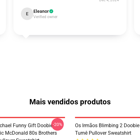
Dec 4, 2024
Eleanor
E
Verified owner
Mais vendidos produtos
-20%
chael Funny Gift Doobie
Os Irmãos Blimbing 2 Doobie
c McDonald 80s Brothers
Turnê Pullover Sweatshirt