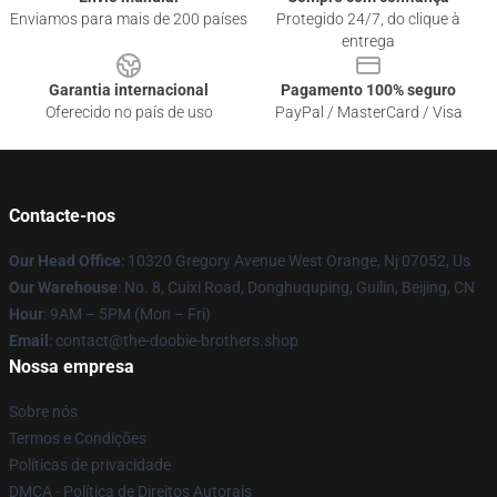
Enviamos para mais de 200 países
Protegido 24/7, do clique à
entrega
Garantia internacional
Pagamento 100% seguro
Oferecido no país de uso
PayPal / MasterCard / Visa
Contacte-nos
Our Head Office
: 10320 Gregory Avenue West Orange, Nj 07052, Us
Our Warehouse
: No. 8, Cuixi Road, Donghuquping, Guilin, Beijing, CN
Hour
: 9AM – 5PM (Mon – Fri)
Email
: contact@the-doobie-brothers.shop
Nossa empresa
Sobre nós
Termos e Condições
Políticas de privacidade
DMCA - Política de Direitos Autorais