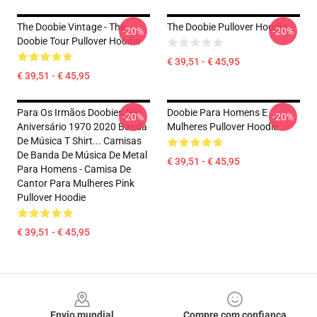
The Doobie Vintage - The
The Doobie Pullover Hoodie
-20%
-20%
Doobie Tour Pullover Hoodie
€ 39,51 - € 45,95
€ 39,51 - € 45,95
Para Os Irmãos Doobies 50o
Doobie Para Homens E
-20%
-20%
Aniversário 1970 2020 Banda
Mulheres Pullover Hoodie
De Música T Shirt... Camisas
De Banda De Música De Metal
€ 39,51 - € 45,95
Para Homens - Camisa De
Cantor Para Mulheres Pink
Pullover Hoodie
€ 39,51 - € 45,95
Footer
Envio mundial
Compre com confiança