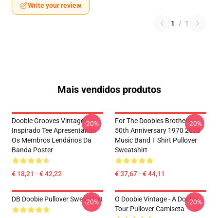
Write your review
1
/
1
Mais vendidos produtos
Doobie Grooves Vintage-
For The Doobies Brothers
-20%
-20%
Inspirado Tee Apresentando
50th Anniversary 1970 2020
Os Membros Lendários Da
Music Band T Shirt Pullover
Banda Poster
Sweatshirt
€ 18,21 - € 42,22
€ 37,67 - € 44,11
DB Doobie Pullover Sweatshirt
O Doobie Vintage - A Doobie
-20%
-20%
Tour Pullover Camiseta