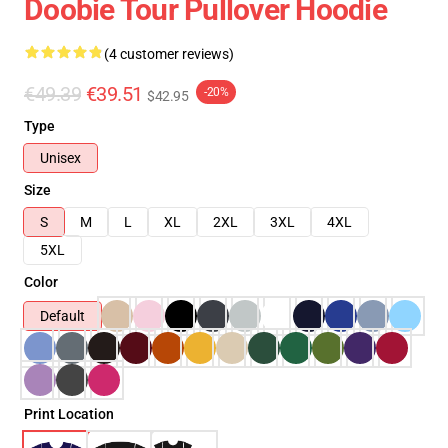
Doobie Tour Pullover Hoodie
(4 customer reviews)
€49.39
€39.51
-20%
$42.95
Type
Unisex
Size
S
M
L
XL
2XL
3XL
4XL
5XL
Color
Default
Print Location