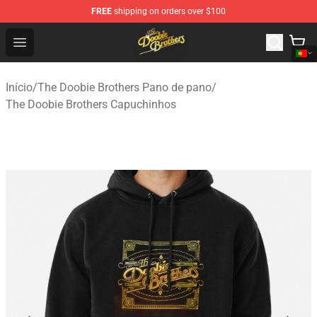
FREE
shipping on orders over $100
The Doobie Brothers Store - Official The Doobie Brother
Open menu
Início
/
The Doobie Brothers Pano de pano
/
The Doobie Brothers Capuchinhos