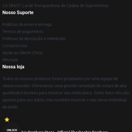
CA SB657: Lei de Transparência de Cadeia de Suprimentos
Nosso Suporte
Políticas de envio e entrega
Termos de pagamento
Políticas de devolução e reembolso
Contacte-nos
Ajuda ao cliente (FAQ)
Whosale
Nossa loja
Todos os nossos produtos foram projetados por uma equipe de
classe mundial. Oferecemos uma grande variedade de coisas de alta
qualidade e bonitas para mostrar seu estilo único. Estes itens não são
apenas para uso diário, mas também mostrar o seu senso individual
de estilo.
UNLOCK