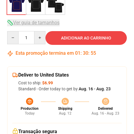
Ver guia de tamanhos
Quantity
ADICIONAR AO CARRINHO
Esta promoção termina em
01
:
30
:
54
Deliver to United States
Cost to ship:
$6.99
Standard - Order today to get by
Aug. 16 - Aug. 23
Production
Shipping
Delivered
Today
Aug. 12
Aug. 16 - Aug. 23
Transação segura