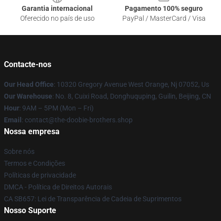
Garantia internacional
Pagamento 100% seguro
Oferecido no país de uso
PayPal / MasterCard / Visa
Contacte-nos
Our Head Office
: 10320 Gregory Avenue West Orange, Nj 07052, Us
Our Warehouse
: No. 8, Cuixi Road, Donghuquping, Guilin, Beijing, CN
Hour
: 9AM – 5PM (Mon – Fri)
Email
: contact@the-doobie-brothers.shop
Nossa empresa
Sobre nós
Termos e Condições
Políticas de privacidade
DMCA - Política de Direitos Autorais
CA SB657: Lei de Transparência de Cadeia de Suprimentos
Nosso Suporte