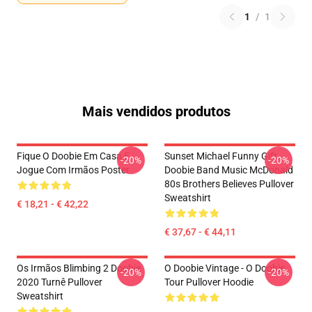
1
/
1
Mais vendidos produtos
Fique O Doobie Em Casa E
Sunset Michael Funny Gift
-20%
-20%
Jogue Com Irmãos Poster
Doobie Band Music McDonald
80s Brothers Believes Pullover
Sweatshirt
€ 18,21 - € 42,22
€ 37,67 - € 44,11
Os Irmãos Blimbing 2 Doobie
O Doobie Vintage - O Doobie
-20%
-20%
2020 Turnê Pullover
Tour Pullover Hoodie
Sweatshirt