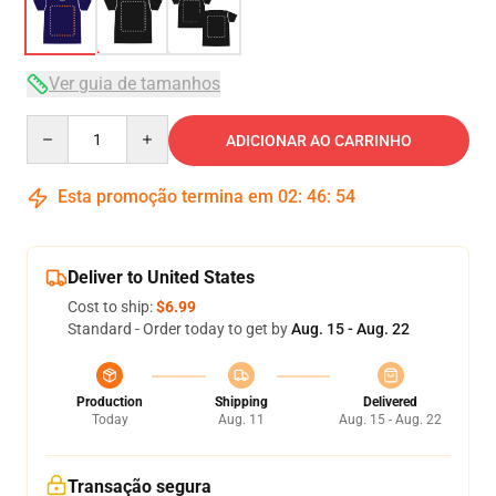
Ver guia de tamanhos
Quantity
ADICIONAR AO CARRINHO
Esta promoção termina em
02
:
46
:
54
Deliver to United States
Cost to ship:
$6.99
Standard - Order today to get by
Aug. 15 - Aug. 22
Production
Shipping
Delivered
Today
Aug. 11
Aug. 15 - Aug. 22
Transação segura