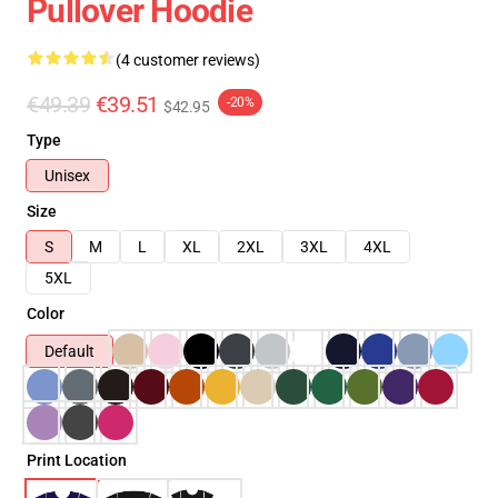
Pullover Hoodie
(4 customer reviews)
€49.39
€39.51
-20%
$42.95
Type
Unisex
Size
S
M
L
XL
2XL
3XL
4XL
5XL
Color
Default
Print Location