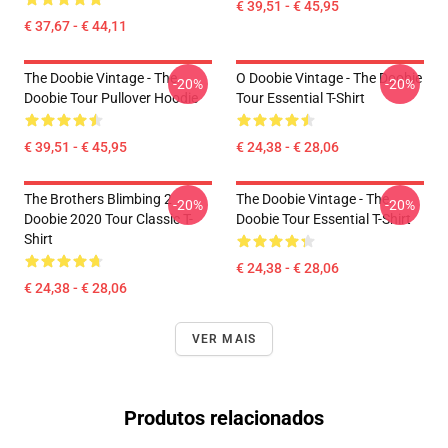
€ 39,51 - € 45,95
€ 37,67 - € 44,11
The Doobie Vintage - The
O Doobie Vintage - The Doobie
-20%
-20%
Doobie Tour Pullover Hoodie
Tour Essential T-Shirt
€ 39,51 - € 45,95
€ 24,38 - € 28,06
The Brothers Blimbing 2
The Doobie Vintage - The
-20%
-20%
Doobie 2020 Tour Classic T-
Doobie Tour Essential T-Shirt
Shirt
€ 24,38 - € 28,06
€ 24,38 - € 28,06
VER MAIS
Produtos relacionados