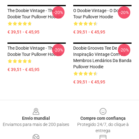
The Doobie Vintage - The
O Doobie Vintage - O Doobie
-20%
-20%
Doobie Tour Pullover Hoodie
Tour Pullover Hoodie
€ 39,51 - € 45,95
€ 39,51 - € 45,95
The Doobie Vintage - The
Doobie Grooves Tee De
-20%
-20%
Doobie Tour Pullover Hoodie
Inspiração Vintage Com Os
Membros Lendários Da Banda
Pullover Hoodie
€ 39,51 - € 45,95
€ 39,51 - € 45,95
Footer
Envio mundial
Compre com confiança
Enviamos para mais de 200 países
Protegido 24/7, do clique à
entrega