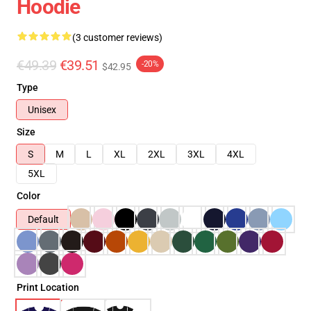
Hoodie
(3 customer reviews)
€49.39
€39.51
-20%
$42.95
Type
Unisex
Size
S
M
L
XL
2XL
3XL
4XL
5XL
Color
Default
Print Location