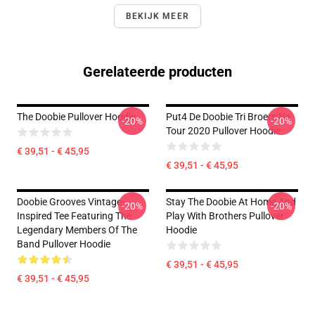
BEKIJK MEER
Gerelateerde producten
The Doobie Pullover Hoodie
Put4 De Doobie Tri Broers Na
-20%
-20%
Tour 2020 Pullover Hoodie
€ 39,51 - € 45,95
€ 39,51 - € 45,95
Doobie Grooves Vintage-
Stay The Doobie At Home And
-20%
-20%
Inspired Tee Featuring The
Play With Brothers Pullover
Legendary Members Of The
Hoodie
Band Pullover Hoodie
€ 39,51 - € 45,95
€ 39,51 - € 45,95