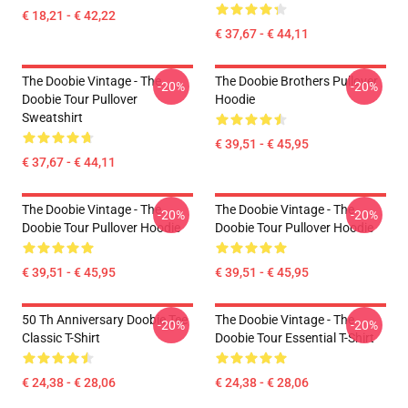
€ 18,21 - € 42,22
€ 37,67 - € 44,11
The Doobie Vintage - The
The Doobie Brothers Pullover
-20%
-20%
Doobie Tour Pullover
Hoodie
Sweatshirt
€ 39,51 - € 45,95
€ 37,67 - € 44,11
The Doobie Vintage - The
The Doobie Vintage - The
-20%
-20%
Doobie Tour Pullover Hoodie
Doobie Tour Pullover Hoodie
€ 39,51 - € 45,95
€ 39,51 - € 45,95
50 Th Anniversary Doobie Tee
The Doobie Vintage - The
-20%
-20%
Classic T-Shirt
Doobie Tour Essential T-Shirt
€ 24,38 - € 28,06
€ 24,38 - € 28,06