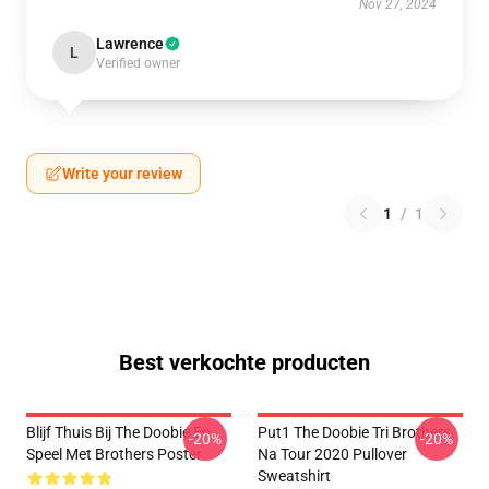
Nov 27, 2024
Lawrence
L
Verified owner
Write your review
1
/
1
Best verkochte producten
Blijf Thuis Bij The Doobie En
Put1 The Doobie Tri Brothers
-20%
-20%
Speel Met Brothers Poster
Na Tour 2020 Pullover
Sweatshirt