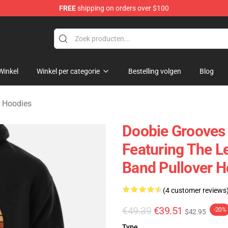
FREE
shipping on orders over $100
hers Merchandise Shop
Winkel
Winkel per categorie
Bestelling volgen
Blog
s Hoodies
Doobie Grooves 
Featuring The 
Band Pullover H
(4 customer reviews
€49.39
€39.51
-20%
$42.95
Type