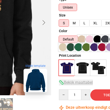
Unisex
Size
S
M
L
XL
2X
Color
Default
Print Location
blank template
Bekijk maattabel
Quantity
TOE
Deze uitverkoop eindigt 