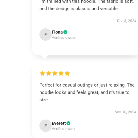
I’m thrilled with this hoodie. The fabric is soft,
and the design is classic and versatile.
Dec 8, 2024
Fiona
F
Verified owner
Perfect for casual outings or just relaxing. The
hoodie looks and feels great, and it’s true to
size.
Nov 30, 2024
Everett
E
Verified owner