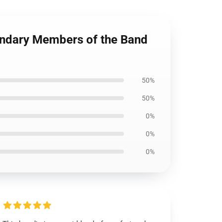
gendary Members of the Band
50%
50%
0%
0%
0%