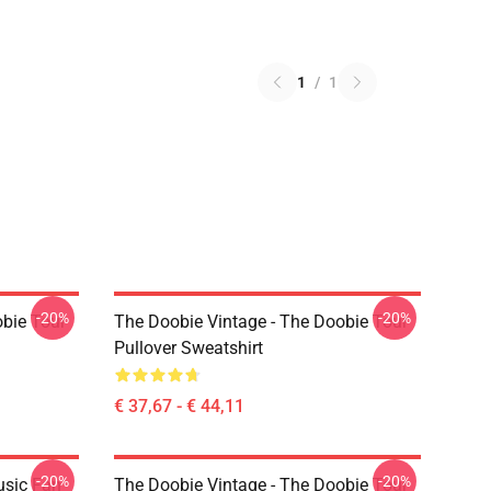
1
/
1
-20%
-20%
obie Tour
The Doobie Vintage - The Doobie Tour
Pullover Sweatshirt
€ 37,67 - € 44,11
-20%
-20%
sic Fan
The Doobie Vintage - The Doobie Tour