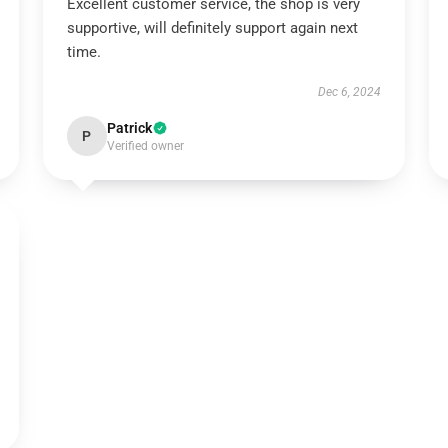
Excellent customer service, the shop is very
supportive, will definitely support again next
time.
Dec 6, 2024
Patrick
P
Verified owner