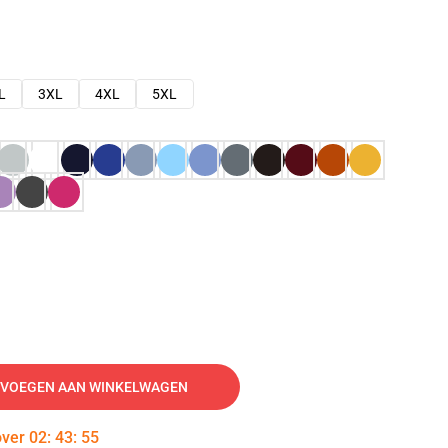
L
3XL
4XL
5XL
VOEGEN AAN WINKELWAGEN
over
02
:
43
:
54