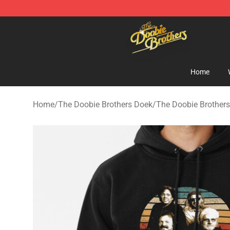
The Doobie Brothers Store - Official The Doobie Brot
Home
Home
/
The Doobie Brothers Doek
/
The Doobie Brother