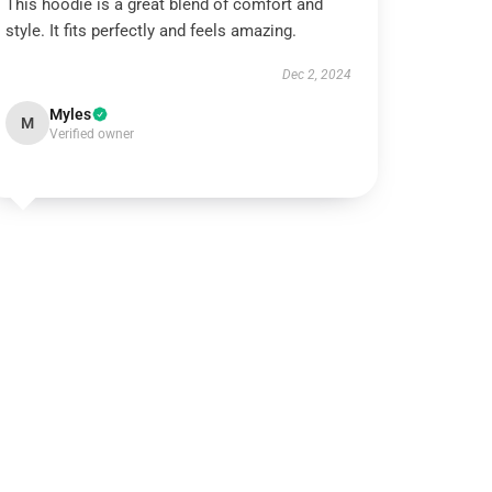
This hoodie is a great blend of comfort and
style. It fits perfectly and feels amazing.
Dec 2, 2024
Myles
M
Verified owner