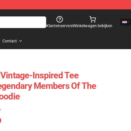
Klantenservice
Winkelwagen bekijken
Contact
Vintage-Inspired Tee
Legendary Members Of The
oodie
)