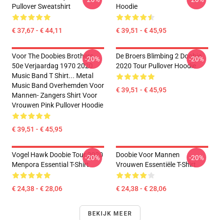
Pullover Sweatshirt
Hoodie
€ 37,67 - € 44,11
€ 39,51 - € 45,95
Voor The Doobies Brothers
De Broers Blimbing 2 Doobie
-20%
-20%
50e Verjaardag 1970 2020
2020 Tour Pullover Hoodie
Music Band T Shirt... Metal
Music Band Overhemden Voor
€ 39,51 - € 45,95
Mannen- Zangers Shirt Voor
Vrouwen Pink Pullover Hoodie
€ 39,51 - € 45,95
Vogel Hawk Doobie Tour 2020
Doobie Voor Mannen
-20%
-20%
Menpora Essential T-Shirt
Vrouwen Essentiële T-Shirt
€ 24,38 - € 28,06
€ 24,38 - € 28,06
BEKIJK MEER