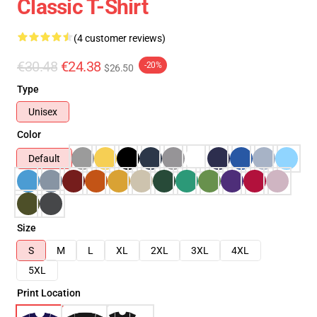
Classic T-Shirt
(4 customer reviews)
€30.48
€24.38
-20%
$26.50
Type
Unisex
Color
Default
Size
S
M
L
XL
2XL
3XL
4XL
5XL
Print Location