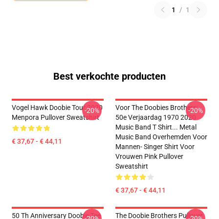
1
/
1
Best verkochte producten
Vogel Hawk Doobie Tour 2020
Voor The Doobies Brothers
-20%
-20%
Menpora Pullover Sweatshirt
50e Verjaardag 1970 2020
Music Band T Shirt... Metal
Music Band Overhemden Voor
€ 37,67 - € 44,11
Mannen- Singer Shirt Voor
Vrouwen Pink Pullover
Sweatshirt
€ 37,67 - € 44,11
50 Th Anniversary Doobie Tee
The Doobie Brothers Pullover
-20%
-20%