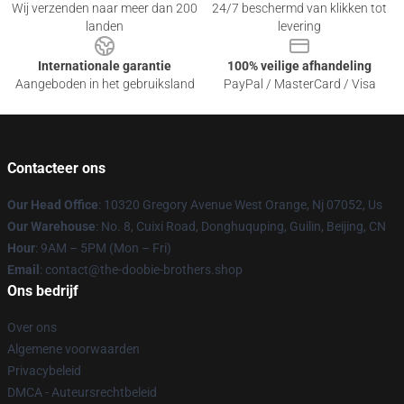
Wij verzenden naar meer dan 200
24/7 beschermd van klikken tot
landen
levering
Internationale garantie
100% veilige afhandeling
Aangeboden in het gebruiksland
PayPal / MasterCard / Visa
Contacteer ons
Our Head Office
: 10320 Gregory Avenue West Orange, Nj 07052, Us
Our Warehouse
: No. 8, Cuixi Road, Donghuquping, Guilin, Beijing, CN
Hour
: 9AM – 5PM (Mon – Fri)
Email
: contact@the-doobie-brothers.shop
Ons bedrijf
Over ons
Algemene voorwaarden
Privacybeleid
DMCA - Auteursrechtbeleid