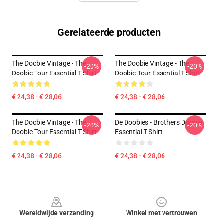
Gerelateerde producten
The Doobie Vintage - The
The Doobie Vintage - The
-20%
-20%
Doobie Tour Essential T-Shirt
Doobie Tour Essential T-Shirt
€ 24,38 - € 28,06
€ 24,38 - € 28,06
The Doobie Vintage - The
De Doobies - Brothers Doobie
-20%
-20%
Doobie Tour Essential T-Shirt
Essential T-Shirt
€ 24,38 - € 28,06
€ 24,38 - € 28,06
Footer
Wereldwijde verzending
Winkel met vertrouwen