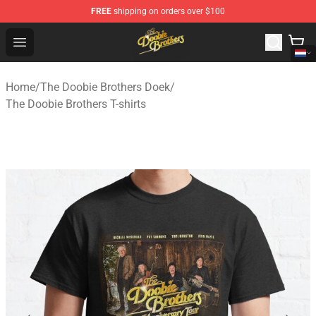
FREE
shipping on orders over $100
The Doobie Brothers Store - Official The Doobie Brother
Open menu
Home
/
The Doobie Brothers Doek
/
The Doobie Brothers T-shirts