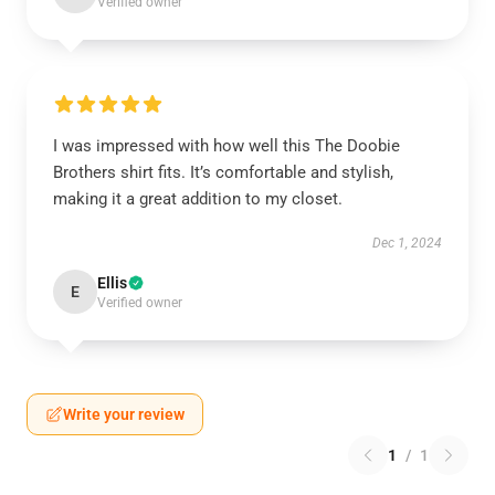
Verified owner
I was impressed with how well this The Doobie
Brothers shirt fits. It’s comfortable and stylish,
making it a great addition to my closet.
Dec 1, 2024
Ellis
E
Verified owner
Write your review
1
/
1