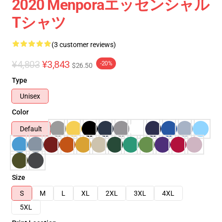
2020 Menporaエッセンシャル
Tシャツ
(3 customer reviews)
¥4,803
¥3,843
-20%
$26.50
Type
Unisex
Color
Default
Size
S
M
L
XL
2XL
3XL
4XL
5XL