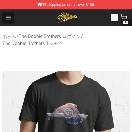
FREE
shipping on orders over $100
The Doobie Brothers Store - Official The Doobie Brother
Open menu
ホーム
/
The Doobie Brothers ログイン
/
The Doobie Brothers Tシャツ