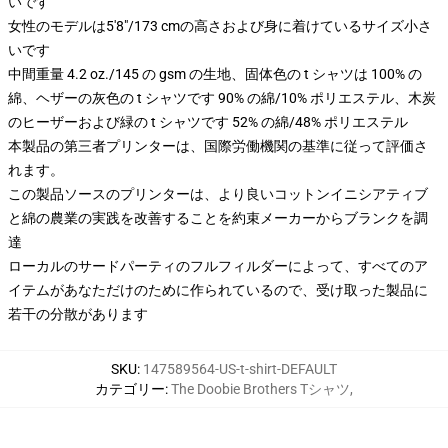
いです
女性のモデルは5'8"/173 cmの高さおよび身に着けているサイズ小さ
いです
中間重量 4.2 oz./145 の gsm の生地、固体色の t シャツは 100% の
綿、ヘザーの灰色の t シャツです 90% の綿/10% ポリエステル、木炭
のヒーザーおよび緑の t シャツです 52% の綿/48% ポリエステル
本製品の第三者プリンターは、国際労働機関の基準に従って評価さ
れます。
この製品ソースのプリンターは、より良いコットンイニシアティブ
と綿の農業の実践を改善することを約束メーカーからブランクを調
達
ローカルのサードパーティのフルフィルダーによって、すべてのア
イテムがあなただけのために作られているので、受け取った製品に
若干の分散があります
SKU
:
147589564-US-t-shirt-DEFAULT
カテゴリー
:
The Doobie Brothers Tシャツ
,