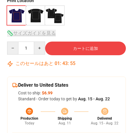
Print Location
サイズガイドを見る
Quantity
カートに追加
このセールはあと
01
:
43
:
54
Deliver to United States
Cost to ship:
$6.99
Standard - Order today to get by
Aug. 15 - Aug. 22
Production
Shipping
Delivered
Today
Aug. 11
Aug. 15 - Aug. 22