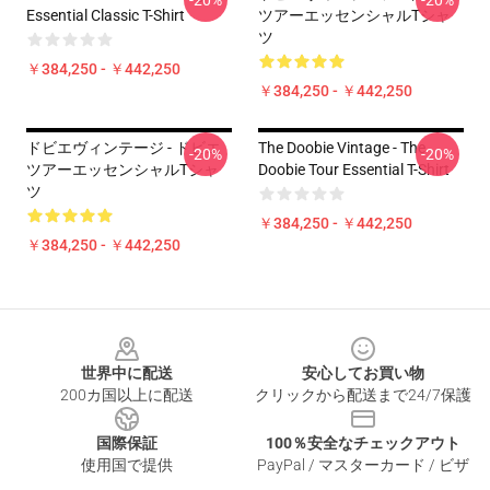
-20%
-20%
Essential Classic T-Shirt
ツアーエッセンシャルTシャ
ツ
￥384,250 - ￥442,250
￥384,250 - ￥442,250
ドビエヴィンテージ - ドビエ
The Doobie Vintage - The
-20%
-20%
ツアーエッセンシャルTシャ
Doobie Tour Essential T-Shirt
ツ
￥384,250 - ￥442,250
￥384,250 - ￥442,250
Footer
世界中に配送
安心してお買い物
200カ国以上に配送
クリックから配送まで24/7保護
国際保証
100％安全なチェックアウト
使用国で提供
PayPal / マスターカード / ビザ