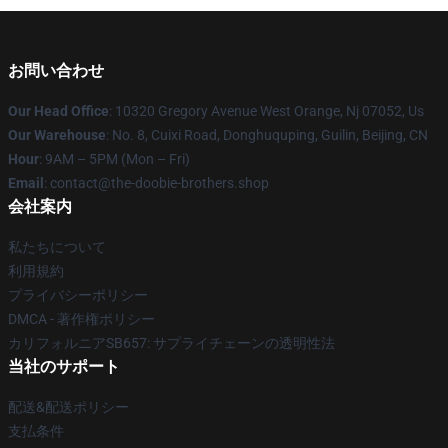
お問い合わせ
Our Head Office
: 10320 Gregory Avenue West Orange, Nj 07052, Us
Our Warehouse
: No. 8, Cuixi Road, Donghuquping, Guilin, Beijing, CN
Hour
: 9AM – 5PM (Mon – Fri)
Email
: contact@the-doobie-brothers.shop
会社案内
私たちについて
利用規約
プライバシーポリシー
DMCA - 著作権ポリシー
カリフォルニアSB657: サプライチェーンの透明性法
当社のサポート
配送&配送ポリシー
支払条件