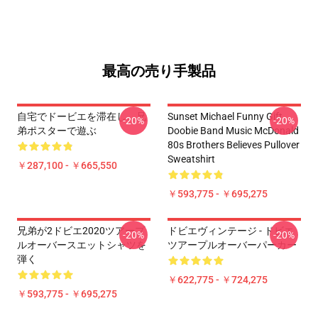
最高の売り手製品
自宅でドービエを滞在し、兄
Sunset Michael Funny Gift
-20%
-20%
弟ポスターで遊ぶ
Doobie Band Music McDonald
80s Brothers Believes Pullover
Sweatshirt
￥287,100 - ￥665,550
￥593,775 - ￥695,275
兄弟が2ドビエ2020ツアープ
ドビエヴィンテージ - ドビエ
-20%
-20%
ルオーバースエットシャツを
ツアープルオーバーパーカー
弾く
￥622,775 - ￥724,275
￥593,775 - ￥695,275