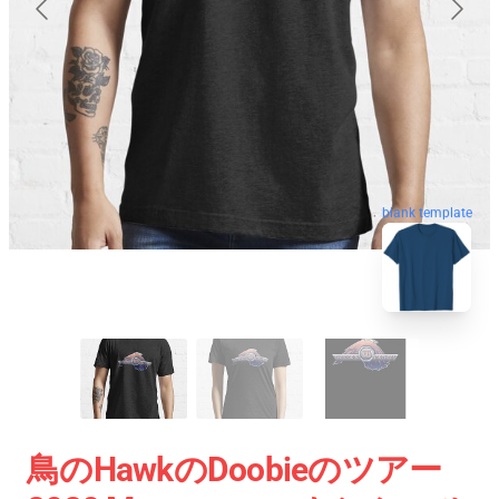
blank template
鳥のhawkのdoobieのツアー