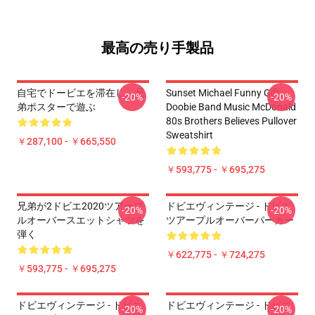
最高の売り手製品
自宅でドービエを滞在し、兄
Sunset Michael Funny Gift
-20%
-20%
弟ポスターで遊ぶ
Doobie Band Music McDonald
80s Brothers Believes Pullover
Sweatshirt
￥287,100 - ￥665,550
￥593,775 - ￥695,275
兄弟が2ドビエ2020ツアープ
ドビエヴィンテージ - ドビエ
-20%
-20%
ルオーバースエットシャツを
ツアープルオーバーパーカー
弾く
￥622,775 - ￥724,275
￥593,775 - ￥695,275
ドビエヴィンテージ - ドビエ
ドビエヴィンテージ - ドビエ
-20%
-20%