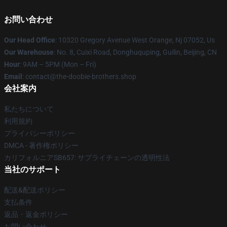
お問い合わせ
Our Head Office
: 10320 Gregory Avenue West Orange, Nj 07052, Us
Our Warehouse
: No. 8, Cuixi Road, Donghuquping, Guilin, Beijing, CN
Hour
: 9AM – 5PM (Mon – Fri)
Email
: contact@the-doobie-brothers.shop
会社案内
私たちについて
利用規約
プライバシーポリシー
DMCA - 著作権ポリシー
カリフォルニアSB657: サプライチェーンの透明性法
当社のサポート
配送&配送ポリシー
支払条件
返品・返金ポリシー
お問い合わせ