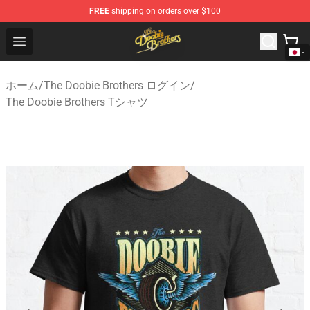
FREE
shipping on orders over $100
The Doobie Brothers Store - Official The Doobie Brother
Open menu
ホーム
/
The Doobie Brothers ログイン
/
The Doobie Brothers Tシャツ