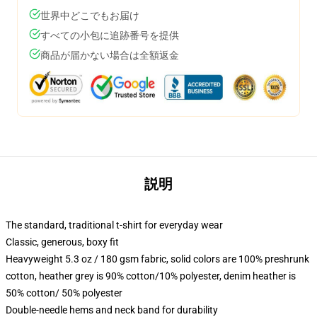
世界中どこでもお届け
すべての小包に追跡番号を提供
商品が届かない場合は全額返金
説明
The standard, traditional t-shirt for everyday wear
Classic, generous, boxy fit
Heavyweight 5.3 oz / 180 gsm fabric, solid colors are 100% preshrunk
cotton, heather grey is 90% cotton/10% polyester, denim heather is
50% cotton/ 50% polyester
Double-needle hems and neck band for durability