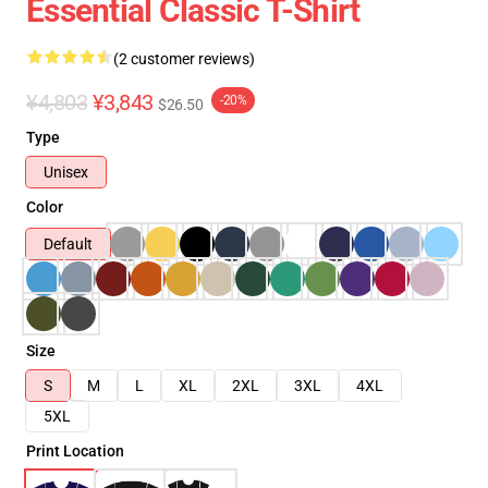
Essential Classic T-Shirt
(2 customer reviews)
¥4,803
¥3,843
-20%
$26.50
Type
Unisex
Color
Default
Size
S
M
L
XL
2XL
3XL
4XL
5XL
Print Location