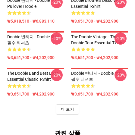
Doobie 빈티지 - Doobie 투어
Doobie Brothers Dissolve
-20%
-20%
Pullover Hoodie
Essential T-Shirt
₩5,918,510 - ₩6,883,110
₩3,651,700 - ₩4,202,900
Doobie 빈티지 - Doobie 투어
The Doobie Vintage - The
-20%
-20%
필수 티셔츠
Doobie Tour Essential T-Shirt
₩3,651,700 - ₩4,202,900
₩3,651,700 - ₩4,202,900
The Doobie Band Best Logo
Doobie 빈티지 - Doobie 투어
-20%
-20%
Essential Classic T-Shirt
필수 티셔츠
₩3,651,700 - ₩4,202,900
₩3,651,700 - ₩4,202,900
더 보기
관련 상품