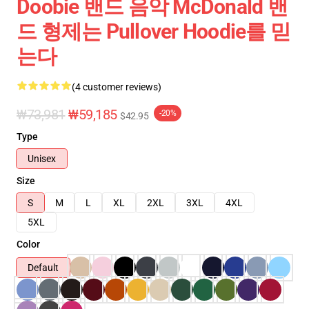
Doobie 밴드 음악 McDonald 밴
드 형제는 Pullover Hoodie를 믿
는다
(4 customer reviews)
₩73,981
₩59,185
-20%
$42.95
Type
Unisex
Size
S
M
L
XL
2XL
3XL
4XL
5XL
Color
Default