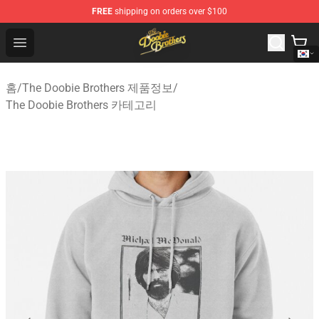
FREE
shipping on orders over $100
The Doobie Brothers Store - Official The Doobie Brother
Open menu
홈
/
The Doobie Brothers 제품정보
/
The Doobie Brothers 카테고리