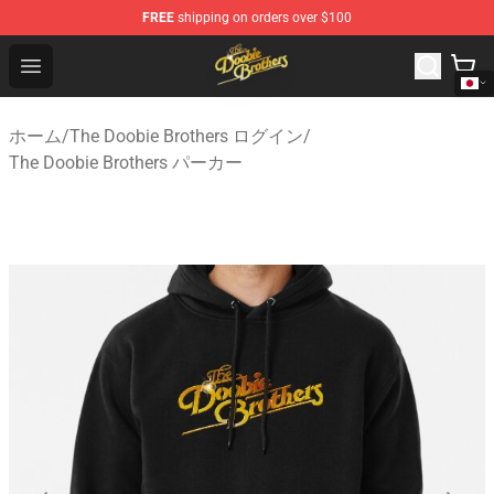
FREE
shipping on orders over $100
The Doobie Brothers Store - Official The Doobie Brother
Open menu
ホーム
/
The Doobie Brothers ログイン
/
The Doobie Brothers パーカー