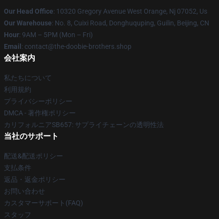
Our Head Office
: 10320 Gregory Avenue West Orange, Nj 07052, Us
Our Warehouse
: No. 8, Cuixi Road, Donghuquping, Guilin, Beijing, CN
Hour
: 9AM – 5PM (Mon – Fri)
Email
: contact@the-doobie-brothers.shop
会社案内
私たちについて
利用規約
プライバシーポリシー
DMCA - 著作権ポリシー
カリフォルニアSB657: サプライチェーンの透明性法
当社のサポート
配送&配送ポリシー
支払条件
返品・返金ポリシー
お問い合わせ
カスタマーサポート(FAQ)
スタッフ