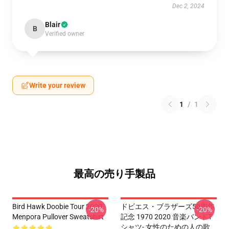
Dec 2, 2024
Blair
B
Verified owner
Write your review
1
/
1
最高の売り手製品
Bird Hawk Doobie Tour 2020
ドビエス・ブラザーズ50周年
-20%
-20%
Menpora Pullover Sweatshirt
記念 1970 2020 音楽バンドT
シャツ- 女性のための人の歌