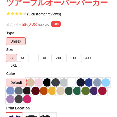
ツアープルオーバーパーカー
(3 customer reviews)
¥7,785
¥6,228
-20%
$42.95
Type
Unisex
Size
S
M
L
XL
2XL
3XL
4XL
5XL
Color
Default
Print Location