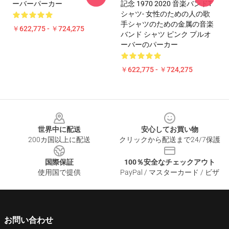
ーバーパーカー
記念 1970 2020 音楽バンドT
シャツ- 女性のための人の歌
手シャツのための金属の音楽
￥622,775 - ￥724,275
バンド シャツ ピンク プルオ
ーバーのパーカー
￥622,775 - ￥724,275
Footer
世界中に配送
安心してお買い物
200カ国以上に配送
クリックから配送まで24/7保護
国際保証
100％安全なチェックアウト
使用国で提供
PayPal / マスターカード / ビザ
お問い合わせ