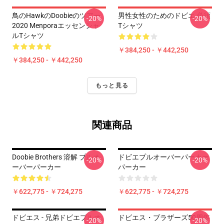
鳥のhawkのdoobieのツアー
男性女性のためのドビエ 必須
-20%
-20%
2020 Menporaエッセンシャ
Tシャツ
ルTシャツ
￥384,250 - ￥442,250
￥384,250 - ￥442,250
もっと見る
関連商品
Doobie Brothers 溶解 プルオ
ドビエプルオーバーパーカー
-20%
-20%
ーバーパーカー
パーカー
￥622,775 - ￥724,275
￥622,775 - ￥724,275
ドビエス - 兄弟ドビエプルオ
ドビエス・ブラザーズ50周年
-20%
-20%