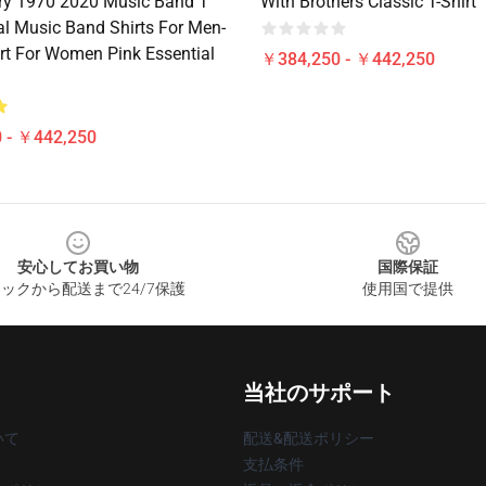
ry 1970 2020 Music Band T
With Brothers Classic T-Shirt
al Music Band Shirts For Men-
irt For Women Pink Essential
￥384,250 - ￥442,250
 - ￥442,250
安心してお買い物
国際保証
ックから配送まで24/7保護
使用国で提供
当社のサポート
いて
配送&配送ポリシー
支払条件