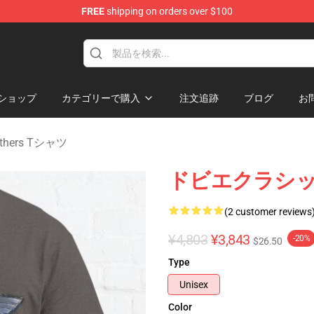
FREE
shipping on orders over $100
hers Merchandise Shop
ショップ
カテゴリーで購入
注文追跡
ブログ
お
rothers Tシャツ
ドビエクラシッ
(2 customer reviews
¥4,803
¥3,843
-20%
$26.50
Type
Unisex
Color