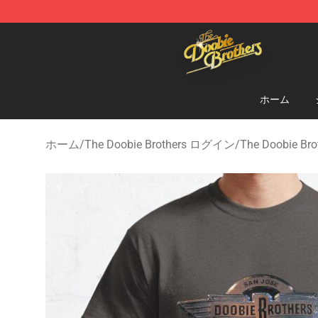
The Doobie Brothers Store - Official The Doobie Brot
ホーム
ホーム
/
The Doobie Brothers ログイン
/
The Doobie B