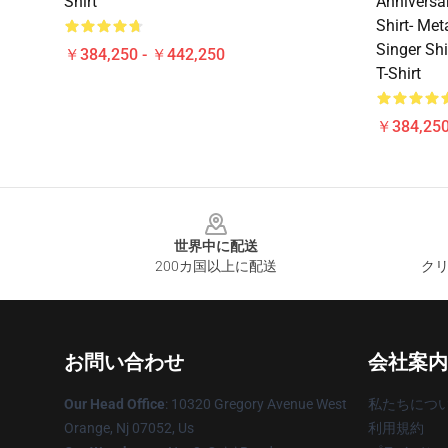
Shirt
Anniversa
Shirt- Met
Singer Sh
￥384,250 - ￥442,250
T-Shirt
￥384,250
Footer
世界中に配送
200カ国以上に配送
クリ
お問い合わせ
会社案内
Our Head Office
: 10320 Gregory Avenue West
私たちにつ
Orange, Nj 07052, Us
利用規約