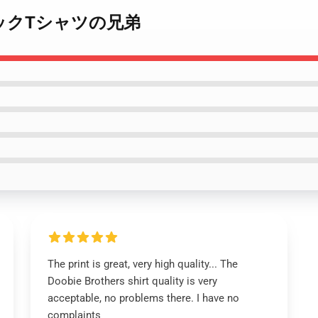
クラシックTシャツの兄弟
The print is great, very high quality... The
Doobie Brothers shirt quality is very
acceptable, no problems there. I have no
complaints