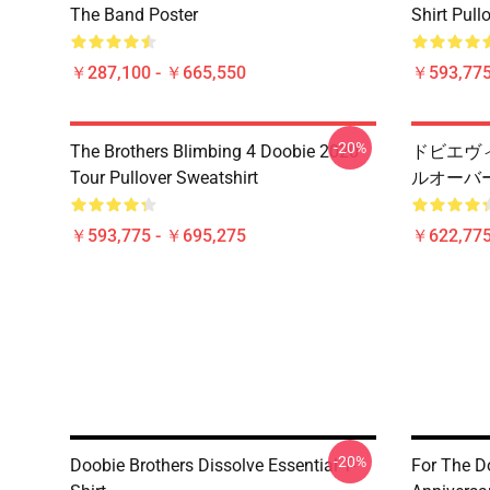
The Band Poster
Shirt Pull
￥287,100 - ￥665,550
￥593,775
-20%
The Brothers Blimbing 4 Doobie 2020
ドビエヴィ
Tour Pullover Sweatshirt
ルオーバ
￥593,775 - ￥695,275
￥622,775
-20%
Doobie Brothers Dissolve Essential T-
For The D