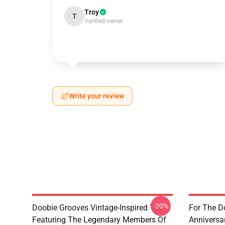
Troy
T
Verified owner
Write your review
-20%
Doobie Grooves Vintage-Inspired Tee
For The D
Featuring The Legendary Members Of
Anniversa