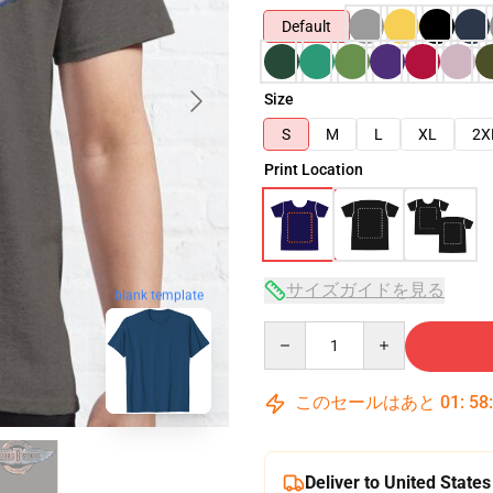
Default
Size
S
M
L
XL
2X
Print Location
サイズガイドを見る
blank template
Quantity
このセールはあと
01
:
58
Deliver to United States