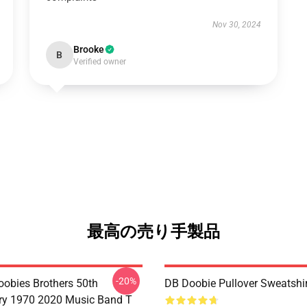
Nov 30, 2024
Brooke
B
Verified owner
最高の売り手製品
-20%
oobies Brothers 50th
DB Doobie Pullover Sweatshir
ry 1970 2020 Music Band T