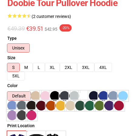
Doobie Tour Pullover Hoodie
(2 customer reviews)
€49.39
€39.51
-20%
$42.95
Type
Unisex
Size
S
M
L
XL
2XL
3XL
4XL
5XL
Color
Default
Print Location