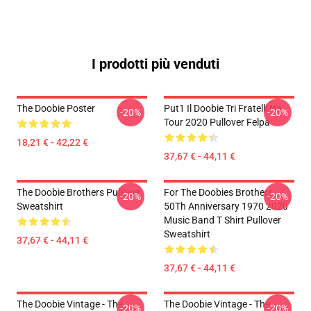
I prodotti più venduti
The Doobie Poster
Put1 Il Doobie Tri Fratelli Na
-20%
-20%
Tour 2020 Pullover Felpa
18,21 € - 42,22 €
37,67 € - 44,11 €
The Doobie Brothers Pullover
For The Doobies Brothers
-20%
-20%
Sweatshirt
50Th Anniversary 1970 2020
Music Band T Shirt Pullover
Sweatshirt
37,67 € - 44,11 €
37,67 € - 44,11 €
The Doobie Vintage - The
The Doobie Vintage - The
-20%
-20%