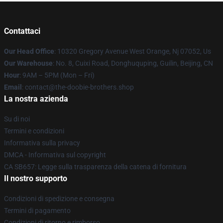
Contattaci
Our Head Office
: 10320 Gregory Avenue West Orange, Nj 07052, Us
Our Warehouse
: No. 8, Cuixi Road, Donghuquping, Guilin, Beijing, CN
Hour
: 9AM – 5PM (Mon – Fri)
Email
: contact@the-doobie-brothers.shop
La nostra azienda
Su di noi
Termini e condizioni
Informativa sulla privacy
DMCA - Informativa sul copyright
CA SB657: Legge sulla trasparenza della catena di fornitura
Il nostro supporto
Condizioni di spedizione e consegna
Termini di pagamento
Condizioni di ritorno e rimborso