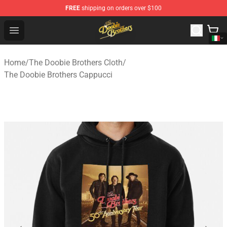
FREE
shipping on orders over $100
The Doobie Brothers Store - Official The Doobie Brother
Open menu
Home
/
The Doobie Brothers Cloth
/
The Doobie Brothers Cappucci