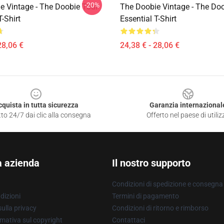
-20%
e Vintage - The Doobie Tour
The Doobie Vintage - The Do
T-Shirt
Essential T-Shirt
28,06 €
24,38 € - 28,06 €
cquista in tutta sicurezza
Garanzia internazional
to 24/7 dai clic alla consegna
Offerto nel paese di utiliz
a azienda
Il nostro supporto
Condizioni di spedizione e consegna
dizioni
Termini di pagamento
ulla privacy
Condizioni di ritorno e rimborso
mativa sul copyright
Contattaci