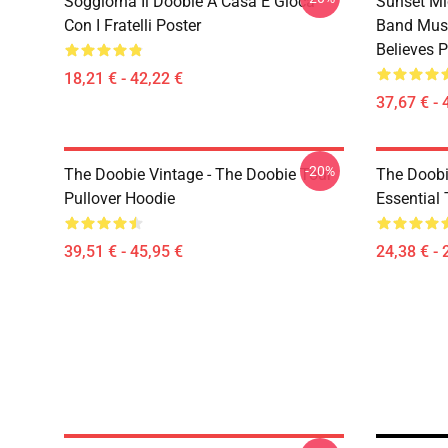
Soggiorna Il Doobie A Casa E Gioca
Sunset Mi
Con I Fratelli Poster
Band Musi
Believes P
18,21 € - 42,22 €
37,67 € - 
-20%
The Doobie Vintage - The Doobie Tour
The Doobi
Pullover Hoodie
Essential 
39,51 € - 45,95 €
24,38 € - 