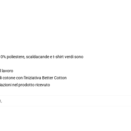
10% poliestere, scaldacande e t-shirt verdi sono
l lavoro
 cotone con l'iniziativa Better Cotton
iazioni nel prodotto ricevuto
t
,