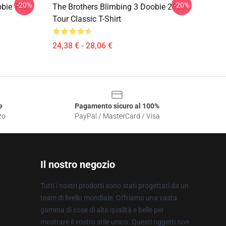
-20%
-20%
obie Tour
The Brothers Blimbing 3 Doobie 2020
Tour Classic T-Shirt
24,38 € - 28,06 €
e
Pagamento sicuro al 100%
zo
PayPal / MasterCard / Visa
Il nostro negozio
Tutti i nostri prodotti sono stati progettati da un
team di livello mondiale. Offriamo una vasta
gamma di cose di alta qualità e belle per
mostrare il vostro stile unico. Questi oggetti non