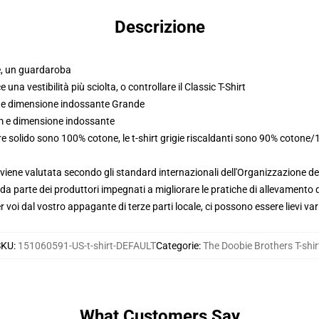
Descrizione
ee, un guardaroba
ce una vestibilità più sciolta, o controllare il Classic T-Shirt
m e dimensione indossante Grande
cm e dimensione indossante
re solido sono 100% cotone, le t-shirt grigie riscaldanti sono 90% cotone/
viene valutata secondo gli standard internazionali dell'Organizzazione de
 parte dei produttori impegnati a migliorare le pratiche di allevamento di
voi dal vostro appagante di terze parti locale, ci possono essere lievi var
SKU
:
151060591-US-t-shirt-DEFAULT
Categorie
:
The Doobie Brothers T-shir
What Customers Say