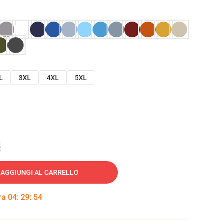
L
3XL
4XL
5XL
e
AGGIUNGI AL CARRELLO
tra
04
:
29
:
53