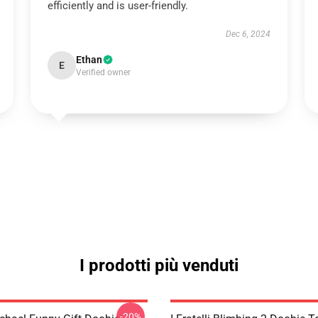
efficiently and is user-friendly.
Dec 6, 2024
Ethan
E
Verified owner
I prodotti più venduti
-20%