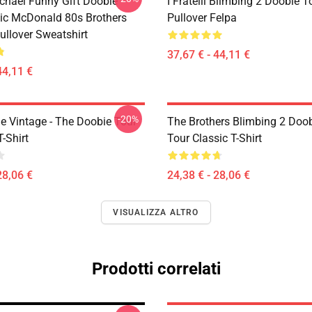
chael Funny Gift Doobie
I Fratelli Blimbing 2 Doobie 
c McDonald 80s Brothers
Pullover Felpa
ullover Sweatshirt
37,67 € - 44,11 €
44,11 €
-20%
e Vintage - The Doobie Tour
The Brothers Blimbing 2 Doo
T-Shirt
Tour Classic T-Shirt
28,06 €
24,38 € - 28,06 €
VISUALIZZA ALTRO
Prodotti correlati