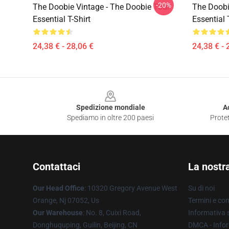
-20%
The Doobie Vintage - The Doobie Tour
The Doobi
Essential T-Shirt
Essential 
24,38 € - 28,06 €
24,38 € - 
Footer
Spedizione mondiale
A
Spediamo in oltre 200 paesi
Protet
Contattaci
La nostr
Our Head Office
: 10320 Gregory Avenue West
Su di noi
Orange, Nj 07052, Us
Termini e con
Our Warehouse
: No. 8, Cuixi Road,
Informativa s
Donghuquping, Guilin, Beijing, CN
DMCA - Infor