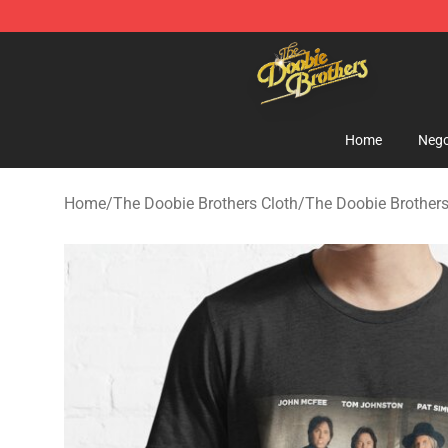
The Doobie Brothers Store - Official The Doobie Brot
Home
Nego
Home
/
The Doobie Brothers Cloth
/
The Doobie Brothers 