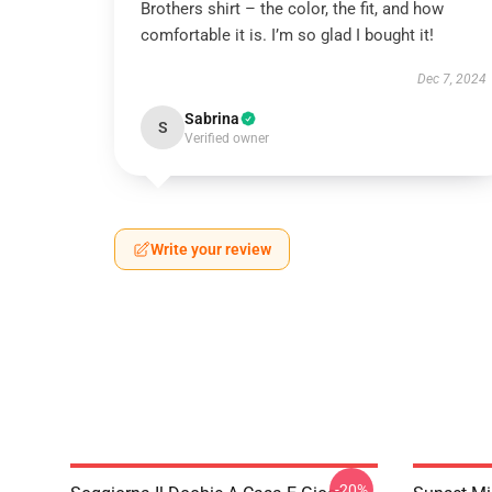
Brothers shirt – the color, the fit, and how
comfortable it is. I’m so glad I bought it!
Dec 7, 2024
Sabrina
S
Verified owner
Write your review
-20%