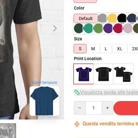
Color
Default
Size
S
M
L
XL
2X
Print Location
blank template
Visualizza guida alle tagli
Quantity
Questa vendita termina 