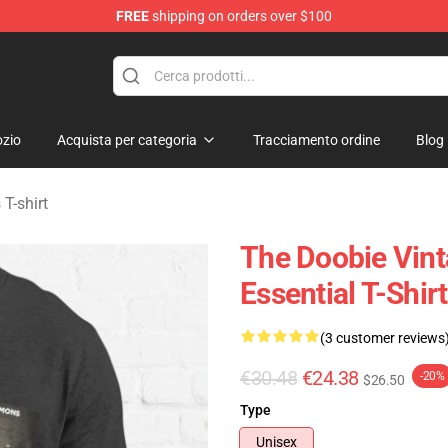
FREE
shipping on orders over $100
hers Merchandise Shop
zio
Acquista per categoria
Tracciamento ordine
Blog
T-shirt
The Doobie Vint
Essential T-Shirt
(3 customer reviews
€30.48
€24.38
-20%
$26.50
Type
Unisex