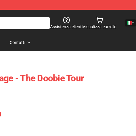
Assistenza clienti
Visualizza carrello
Contatti
age - The Doobie Tour
)