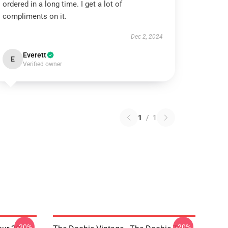
ordered in a long time. I get a lot of
compliments on it.
Dec 2, 2024
Everett
E
Verified owner
1
/
1
-20%
-20%