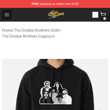
FREE
shipping on orders over $100
The Doobie Brothers Store - Official The Doobie Brother
Open menu
Home
/
The Doobie Brothers Cloth
/
The Doobie Brothers Cappucci