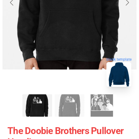
blank template
The Doobie Brothers Pullover