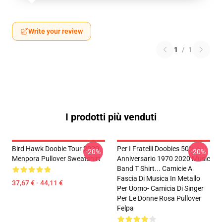
Write your review
1
/
1
I prodotti più venduti
Bird Hawk Doobie Tour 2020
Per I Fratelli Doobies 50°
-20%
-20%
Menpora Pullover Sweatshirt
Anniversario 1970 2020 Music
Band T Shirt... Camicie A
Fascia Di Musica In Metallo
37,67 € - 44,11 €
Per Uomo- Camicia Di Singer
Per Le Donne Rosa Pullover
Felpa