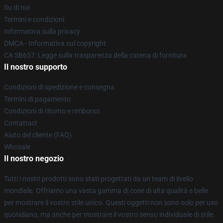
Su di noi
Termini e condizioni
Informativa sulla privacy
DMCA - Informativa sul copyright
CA SB657: Legge sulla trasparenza della catena di fornitura
Il nostro supporto
Condizioni di spedizione e consegna
Termini di pagamento
Condizioni di ritorno e rimborso
Contattaci
Aiuto del cliente (FAQ)
Whosale
Il nostro negozio
Tutti i nostri prodotti sono stati progettati da un team di livello
mondiale. Offriamo una vasta gamma di cose di alta qualità e belle
per mostrare il vostro stile unico. Questi oggetti non sono solo per uso
quotidiano, ma anche per mostrare il vostro senso individuale di stile.