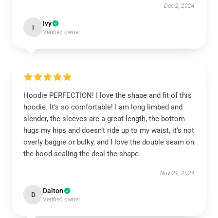
Dec 2, 2024
Ivy
I
Verified owner
Hoodie PERFECTION! I love the shape and fit of this
hoodie. It’s so comfortable! I am long limbed and
slender, the sleeves are a great length, the bottom
hugs my hips and doesn’t ride up to my waist, it’s not
overly baggie or bulky, and I love the double seam on
the hood sealing the deal the shape.
Nov 29, 2024
Dalton
D
Verified owner