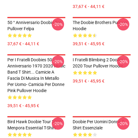
37,67 € - 44,11 €
50 ° Anniversario Doobie Tee
The Doobie Brothers Pullover
-20%
-20%
Pullover Felpa
Hoodie
37,67 € - 44,11 €
39,51 € - 45,95 €
Per I Fratelli Doobies 50°
I Fratelli Blimbing 2 Doobie
-20%
-20%
Anniversario 1970 2020 Music
2020 Tour Pullover Hoodie
Band T Shirt... Camicie A
Fascia Di Musica In Metallo
39,51 € - 45,95 €
Per Uomo- Camicia Per Donne
Pink Pullover Hoodie
39,51 € - 45,95 €
Bird Hawk Doobie Tour 2020
Doobie Per Uomini Donne T-
-20%
-20%
Menpora Essential T-Shirt
Shirt Essenziale