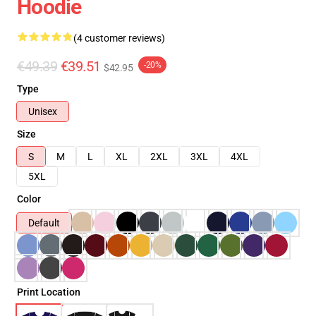
Hoodie
(4 customer reviews)
€49.39
€39.51
-20%
$42.95
Type
Unisex
Size
S
M
L
XL
2XL
3XL
4XL
5XL
Color
Default
Print Location