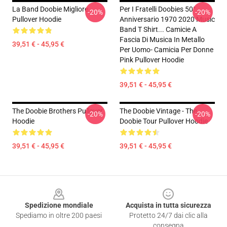
La Band Doobie Migliore
Per I Fratelli Doobies 50°
-20%
-20%
Pullover Hoodie
Anniversario 1970 2020 Music
Band T Shirt... Camicie A
Fascia Di Musica In Metallo
39,51 € - 45,95 €
Per Uomo- Camicia Per Donne
Pink Pullover Hoodie
39,51 € - 45,95 €
The Doobie Brothers Pullover
The Doobie Vintage - The
-20%
-20%
Hoodie
Doobie Tour Pullover Hoodie
39,51 € - 45,95 €
39,51 € - 45,95 €
Footer
Spedizione mondiale
Acquista in tutta sicurezza
Spediamo in oltre 200 paesi
Protetto 24/7 dai clic alla
consegna