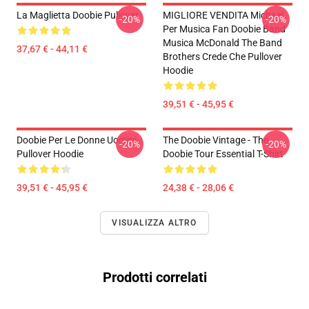
La Maglietta Doobie Pullover
MIGLIORE VENDITA Michael
-20%
-20%
Per Musica Fan Doobie Band
Musica McDonald The Band
37,67 € - 44,11 €
Brothers Crede Che Pullover
Hoodie
39,51 € - 45,95 €
Doobie Per Le Donne Uomini
The Doobie Vintage - The
-20%
-20%
Pullover Hoodie
Doobie Tour Essential T-Shirt
39,51 € - 45,95 €
24,38 € - 28,06 €
VISUALIZZA ALTRO
Prodotti correlati