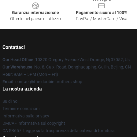
Garanzia internazionale
Pagamento sicuro al 100%
Offerto nel paese di utilizzo
PayPal / MasterCard / Visa
Contattaci
Our Head Office
: 10320 Gregory Avenue West Orange, Nj 07052, Us
Our Warehouse
: No. 8, Cuixi Road, Donghuquping, Guilin, Beijing, CN
Hour
: 9AM – 5PM (Mon – Fri)
Email
: contact@the-doobie-brothers.shop
La nostra azienda
Su di noi
Termini e condizioni
Informativa sulla privacy
DMCA - Informativa sul copyright
CA SB657: Legge sulla trasparenza della catena di fornitura