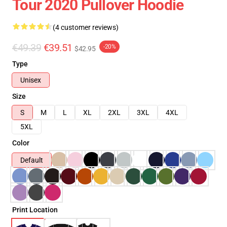
Tour 2020 Pullover Hoodie
(4 customer reviews)
€49.39
€39.51
-20%
$42.95
Type
Unisex
Size
S
M
L
XL
2XL
3XL
4XL
5XL
Color
Default
Print Location