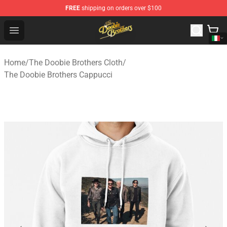
FREE
shipping on orders over $100
The Doobie Brothers Store - Official The Doobie Brother
Open menu
Home
/
The Doobie Brothers Cloth
/
The Doobie Brothers Cappucci