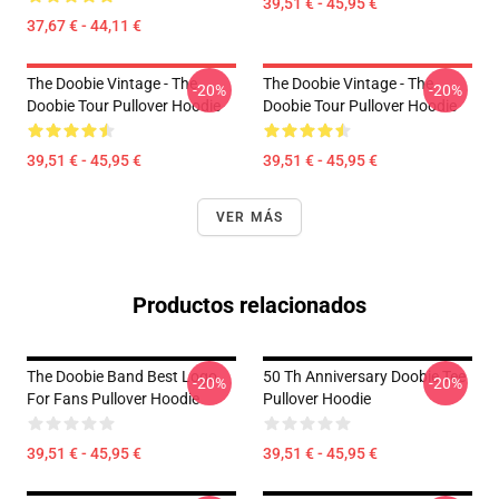
39,51 € - 45,95 €
37,67 € - 44,11 €
The Doobie Vintage - The
The Doobie Vintage - The
-20%
-20%
Doobie Tour Pullover Hoodie
Doobie Tour Pullover Hoodie
39,51 € - 45,95 €
39,51 € - 45,95 €
VER MÁS
Productos relacionados
The Doobie Band Best Logo
50 Th Anniversary Doobie Tee
-20%
-20%
For Fans Pullover Hoodie
Pullover Hoodie
39,51 € - 45,95 €
39,51 € - 45,95 €