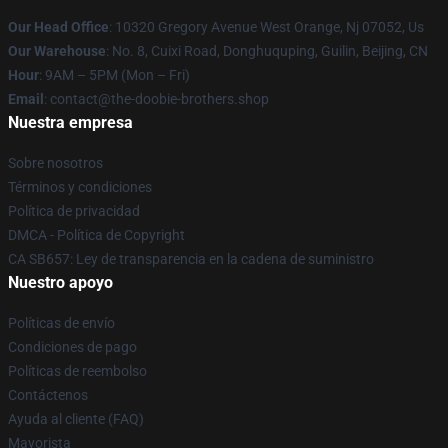
Our Head Office
: 10320 Gregory Avenue West Orange, Nj 07052, Us
Our Warehouse
: No. 8, Cuixi Road, Donghuquping, Guilin, Beijing, CN
Hour
: 9AM – 5PM (Mon – Fri)
Email
: contact@the-doobie-brothers.shop
Nuestra empresa
Sobre nosotros
Términos y condiciones
Política de privacidad
DMCA - Política de Copyright
CA SB657: Ley de transparencia en la cadena de suministro
Nuestro apoyo
Políticas de envío
Condiciones de pago
Políticas de reembolso
Contáctenos
Ayuda al cliente (FAQ)
Mayorista