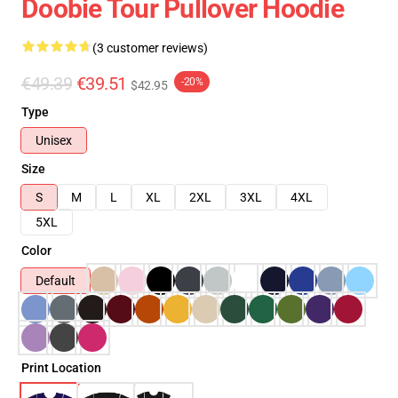
Doobie Tour Pullover Hoodie
(3 customer reviews)
€49.39
€39.51
-20%
$42.95
Type
Unisex
Size
S
M
L
XL
2XL
3XL
4XL
5XL
Color
Default
Print Location