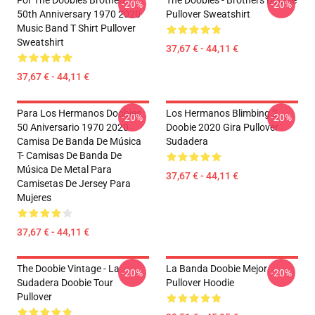
For The Doobies Brothers
The Doobies - Brothers Doobie
-20%
-20%
50th Anniversary 1970 2020
Pullover Sweatshirt
Music Band T Shirt Pullover
Sweatshirt
37,67 € - 44,11 €
37,67 € - 44,11 €
Para Los Hermanos Doobies
Los Hermanos Blimbing 2
-20%
-20%
50 Aniversario 1970 2020
Doobie 2020 Gira Pullover
Camisa De Banda De Música
Sudadera
T- Camisas De Banda De
Música De Metal Para
37,67 € - 44,11 €
Camisetas De Jersey Para
Mujeres
37,67 € - 44,11 €
The Doobie Vintage - La
La Banda Doobie Mejor
-20%
-20%
Sudadera Doobie Tour
Pullover Hoodie
Pullover