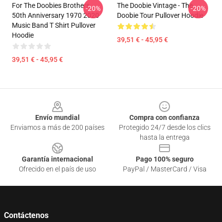
For The Doobies Brothers
The Doobie Vintage - The
-20%
-20%
50th Anniversary 1970 2020
Doobie Tour Pullover Hoodie
Music Band T Shirt Pullover
Hoodie
39,51 € - 45,95 €
39,51 € - 45,95 €
Footer
Envío mundial
Compra con confianza
Enviamos a más de 200 países
Protegido 24/7 desde los clics
hasta la entrega
Garantía internacional
Pago 100% seguro
Ofrecido en el país de uso
PayPal / MasterCard / Visa
Contáctenos