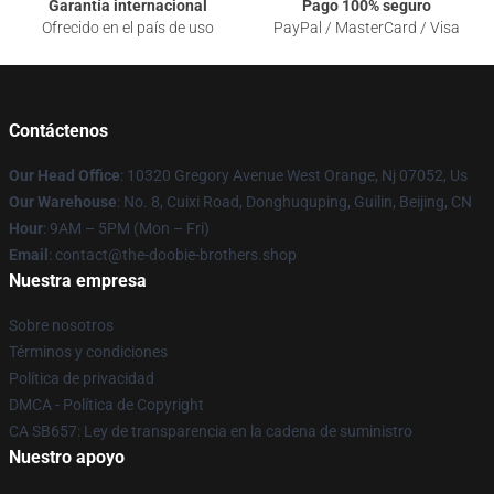
Garantía internacional
Pago 100% seguro
Ofrecido en el país de uso
PayPal / MasterCard / Visa
Contáctenos
Our Head Office
: 10320 Gregory Avenue West Orange, Nj 07052, Us
Our Warehouse
: No. 8, Cuixi Road, Donghuquping, Guilin, Beijing, CN
Hour
: 9AM – 5PM (Mon – Fri)
Email
: contact@the-doobie-brothers.shop
Nuestra empresa
Sobre nosotros
Términos y condiciones
Política de privacidad
DMCA - Política de Copyright
CA SB657: Ley de transparencia en la cadena de suministro
Nuestro apoyo