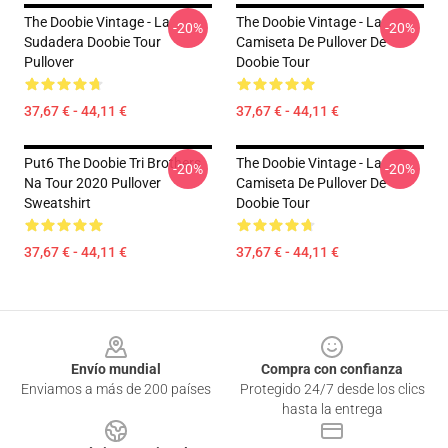
The Doobie Vintage - La
The Doobie Vintage - La
-20%
-20%
Sudadera Doobie Tour
Camiseta De Pullover De
Pullover
Doobie Tour
37,67 € - 44,11 €
37,67 € - 44,11 €
Put6 The Doobie Tri Brothers
The Doobie Vintage - La
-20%
-20%
Na Tour 2020 Pullover
Camiseta De Pullover De
Sweatshirt
Doobie Tour
37,67 € - 44,11 €
37,67 € - 44,11 €
Footer
Envío mundial
Compra con confianza
Enviamos a más de 200 países
Protegido 24/7 desde los clics
hasta la entrega