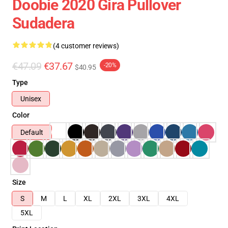
Doobie 2020 Gira Pullover
Sudadera
(4 customer reviews)
€47.09
€37.67
-20%
$40.95
Type
Unisex
Color
Default
Size
S
M
L
XL
2XL
3XL
4XL
5XL