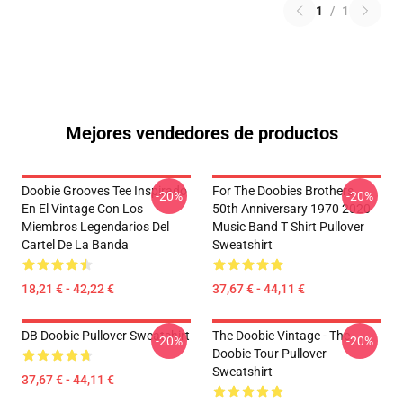
1
/
1
Mejores vendedores de productos
Doobie Grooves Tee Inspirado
For The Doobies Brothers
-20%
-20%
En El Vintage Con Los
50th Anniversary 1970 2020
Miembros Legendarios Del
Music Band T Shirt Pullover
Cartel De La Banda
Sweatshirt
18,21 € - 42,22 €
37,67 € - 44,11 €
DB Doobie Pullover Sweatshirt
The Doobie Vintage - The
-20%
-20%
Doobie Tour Pullover
Sweatshirt
37,67 € - 44,11 €