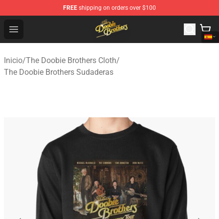
FREE
shipping on orders over $100
The Doobie Brothers Store - Official The Doobie Brother
Open menu
Inicio
/
The Doobie Brothers Cloth
/
The Doobie Brothers Sudaderas