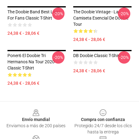
The Doobie Band Best Logo
The Doobie Vintage - La
-20%
-20%
For Fans Classic T-Shirt
Camiseta Esencial De Doobie
Tour
24,38 € - 28,06 €
24,38 € - 28,06 €
Poner6 El Doobie Tri
DB Doobie Classic T-Shirt
-20%
-20%
Hermanos Na Tour 2020
Classic T-Shirt
24,38 € - 28,06 €
24,38 € - 28,06 €
Footer
Envío mundial
Compra con confianza
Enviamos a más de 200 países
Protegido 24/7 desde los clics
hasta la entrega