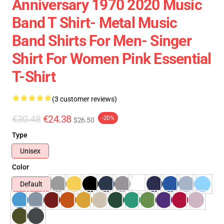
Anniversary 1970 2020 Music
Band T Shirt- Metal Music
Band Shirts For Men- Singer
Shirt For Women Pink Essential
T-Shirt
(3 customer reviews)
€30.48
€24.38
-20%
$26.50
Type
Unisex
Color
Default