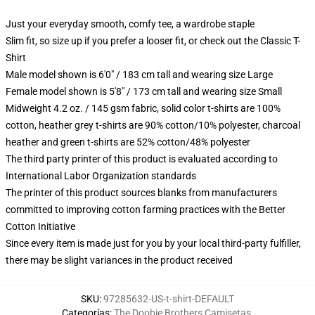
Just your everyday smooth, comfy tee, a wardrobe staple
Slim fit, so size up if you prefer a looser fit, or check out the Classic T-
Shirt
Male model shown is 6'0" / 183 cm tall and wearing size Large
Female model shown is 5'8" / 173 cm tall and wearing size Small
Midweight 4.2 oz. / 145 gsm fabric, solid color t-shirts are 100%
cotton, heather grey t-shirts are 90% cotton/10% polyester, charcoal
heather and green t-shirts are 52% cotton/48% polyester
The third party printer of this product is evaluated according to
International Labor Organization standards
The printer of this product sources blanks from manufacturers
committed to improving cotton farming practices with the Better
Cotton Initiative
Since every item is made just for you by your local third-party fulfiller,
there may be slight variances in the product received
SKU
:
97285632-US-t-shirt-DEFAULT
Categorías
:
The Doobie Brothers Camisetas
,