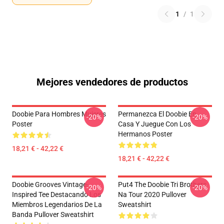
1
/
1
Mejores vendedores de productos
Doobie Para Hombres Mujeres
Permanezca El Doobie En
-20%
-20%
Poster
Casa Y Juegue Con Los
Hermanos Poster
18,21 € - 42,22 €
18,21 € - 42,22 €
Doobie Grooves Vintage-
Put4 The Doobie Tri Brothers
-20%
-20%
Inspired Tee Destacando Los
Na Tour 2020 Pullover
Miembros Legendarios De La
Sweatshirt
Banda Pullover Sweatshirt