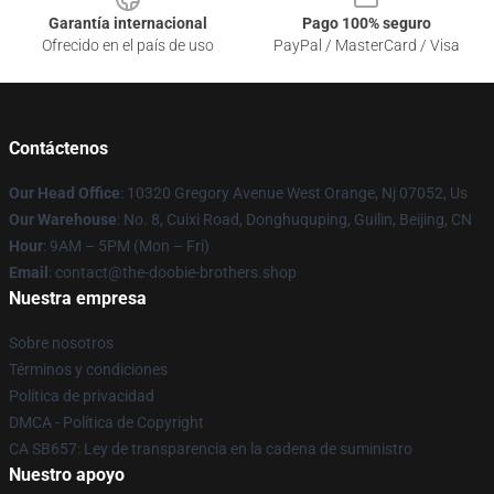
Garantía internacional
Pago 100% seguro
Ofrecido en el país de uso
PayPal / MasterCard / Visa
Contáctenos
Our Head Office
: 10320 Gregory Avenue West Orange, Nj 07052, Us
Our Warehouse
: No. 8, Cuixi Road, Donghuquping, Guilin, Beijing, CN
Hour
: 9AM – 5PM (Mon – Fri)
Email
: contact@the-doobie-brothers.shop
Nuestra empresa
Sobre nosotros
Términos y condiciones
Política de privacidad
DMCA - Política de Copyright
CA SB657: Ley de transparencia en la cadena de suministro
Nuestro apoyo