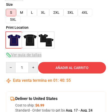
Size
S
M
L
XL
2XL
3XL
4XL
5XL
Print Location
Ver guía de tallas
Quantity
AÑADIR AL CARRITO
Esta venta termina en
01
:
40
:
54
Deliver to United States
Cost to ship:
$6.99
Standard - Order today to get by
Aug. 17 - Aug. 24